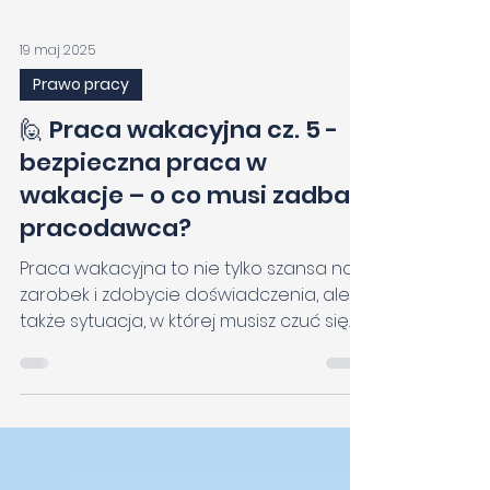
19 maj 2025
Prawo pracy
🙋 Praca wakacyjna cz. 5 -
bezpieczna praca w
wakacje – o co musi zadbać
pracodawca?
Praca wakacyjna to nie tylko szansa na
zarobek i zdobycie doświadczenia, ale
także sytuacja, w której musisz czuć się
bezpiecznie i mieć zapewnione
odpowiednie warunki pracy. Niezależnie
od tego, czy pracujesz w sklepie,