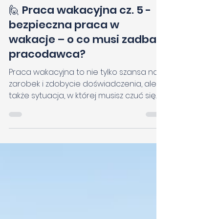
19 maj 2025
Prawo pracy
🙋 Praca wakacyjna cz. 5 -
bezpieczna praca w
wakacje – o co musi zadbać
pracodawca?
Praca wakacyjna to nie tylko szansa na
zarobek i zdobycie doświadczenia, ale
także sytuacja, w której musisz czuć się
bezpiecznie i mieć zapewnione
odpowiednie warunki pracy. Niezależnie
od tego, czy pracujesz w sklepie,
kawiarni, magazynie czy na świeżym
powietrzu – pracodawca ma konkretne
obowiązki wynikające z przepisów prawa
pracy. W tym artykule wyjaśniamy, jakie