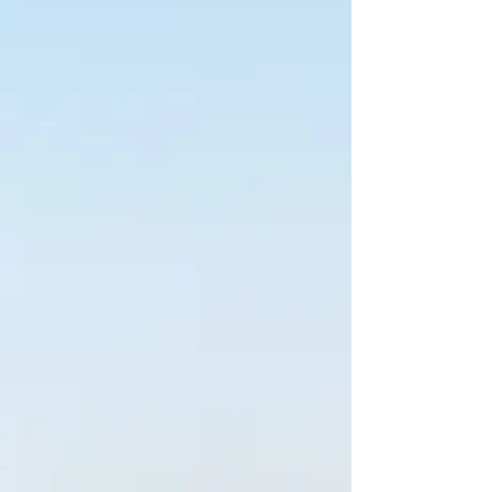
zasady bezpieczeństwa musi spełniać
miejsce pracy i czego możesz
oczekiwać od pracodawcy, szczególnie
jako o