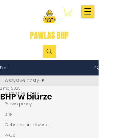
PAWLAS BHP
Post
Wszystkie posty
2 maj 2025
Wszystkie posty
BHP w biurze
Prawo pracy
BHP
Ochrona środowiska
PPOŻ