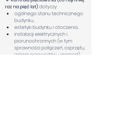
raz na pięć lat) 
dotyczy:
ogólnego stanu technicznego 
budynku,
estetyki budynku i otoczenia,
instalacji elektrycznych i 
piorunochronnych (w tym 
sprawności połączeń, osprzętu, 
izolacji przewodów, uziemień).
Pamiętaj:👉 Kontrole mogą 
przeprowadzać tylko osoby z 
odpowiednimi uprawnieniami 
budowlanymi, energetycznymi czy 
kominiarskimi.
Dlaczego warto dbać 
o BHP w biurze?
Dobre warunki pracy to nie tylko 