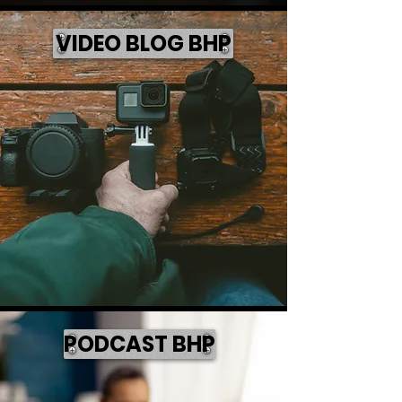
VIDEO BLOG BHP
PODCAST BHP