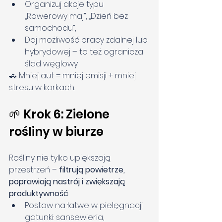
Organizuj akcje typu 
„Rowerowy maj”, „Dzień bez 
samochodu”,
Daj możliwość pracy zdalnej lub 
hybrydowej – to też ogranicza 
ślad węglowy.
🚗 Mniej aut = mniej emisji + mniej 
stresu w korkach.
🌱 Krok 6: Zielone 
rośliny w biurze
Rośliny nie tylko upiększają 
przestrzeń – 
filtrują powietrze, 
poprawiają nastrój i zwiększają 
produktywność
.
Postaw na łatwe w pielęgnacji 
gatunki: sansewieria, 