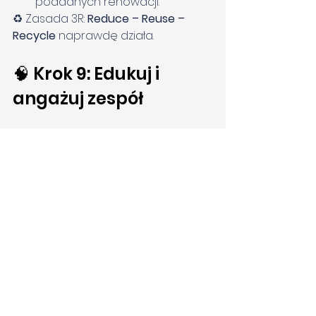
poddanych renowacji.
♻️ Zasada 3R: 
Reduce – Reuse – 
Recycle
 naprawdę działa.
🧠 Krok 9: Edukuj i 
angażuj zespół
Organizuj quizy, webinary i 
wyzwania ekologiczne,
Wydziel „ekoambasadora” w 
firmie,
Udostępniaj ciekawe artykuły, 
grafiki, dane o 
oszczędnościach,
Chwal się efektami działań – 
niech pracownicy czują 
sprawczość.
🎯 Eko-biuro to nie tylko 