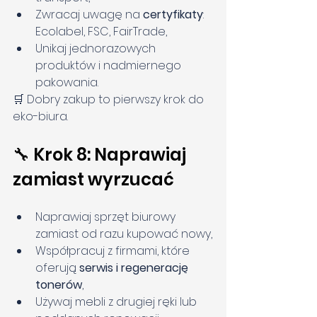
Zwracaj uwagę na 
certyfikaty
: 
Ecolabel, FSC, FairTrade,
Unikaj jednorazowych 
produktów i nadmiernego 
pakowania.
🛒 Dobry zakup to pierwszy krok do 
eko-biura.
🔧 Krok 8: Naprawiaj 
zamiast wyrzucać
Naprawiaj sprzęt biurowy 
zamiast od razu kupować nowy,
Współpracuj z firmami, które 
oferują 
serwis i regenerację 
tonerów
,
Używaj mebli z drugiej ręki lub 