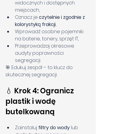
widocznych i dostępnych 
miejscach,
Oznacz je 
czytelnie i zgodnie z 
kolorystyką frakcji
,
Wprowadź osobne pojemniki 
na baterie, tonery, sprzęt IT,
Przeprowadzaj okresowe 
audyty poprawności 
segregacji.
🎯 Edukuj zespół – to klucz do 
skutecznej segregacji.
💧 Krok 4: Ogranicz 
plastik i wodę 
butelkowaną
Zainstaluj 
filtry do wody
 lub 