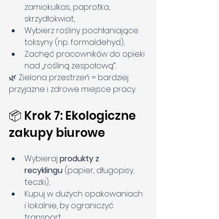
zamiokulkas, paprotka, 
skrzydłokwiat,
Wybierz rośliny pochłaniające 
toksyny (np. formaldehyd),
Zachęć pracowników do opieki 
nad „rośliną zespołową”.
🌿 Zielona przestrzeń = bardziej 
przyjazne i zdrowe miejsce pracy.
📦 Krok 7: Ekologiczne 
zakupy biurowe
Wybieraj 
produkty z 
recyklingu
 (papier, długopisy, 
teczki),
Kupuj w dużych opakowaniach 
i lokalnie, by ograniczyć 
transport,