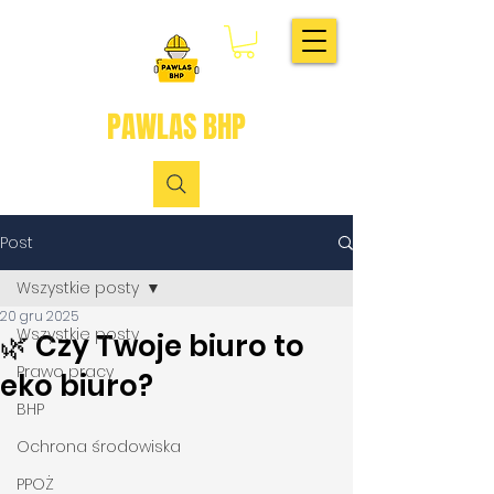
PAWLAS BHP
Post
Wszystkie posty
20 gru 2025
Wszystkie posty
🌿 Czy Twoje biuro to
Prawo pracy
eko biuro?
BHP
Ochrona środowiska
PPOŻ