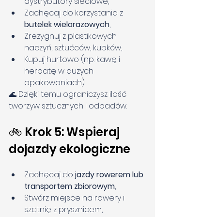
dystrybutory sieciowe,
Zachęcaj do korzystania z 
butelek wielorazowych
,
Zrezygnuj z plastikowych 
naczyń, sztućców, kubków,
Kupuj hurtowo (np. kawę i 
herbatę w dużych 
opakowaniach).
🌊 Dzięki temu ograniczysz ilość 
tworzyw sztucznych i odpadów.
🚲 Krok 5: Wspieraj 
dojazdy ekologiczne
Zachęcaj do 
jazdy rowerem lub 
transportem zbiorowym
,
Stwórz miejsce na rowery i 
szatnię z prysznicem,