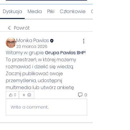
Dyskusja
Media
Pliki
Członkowie
O grupie
Powrót
Monika Pawlas
23 marca 2026
Witamy w grupie 
Grupa Pawlas BHP
! 
To przestrzeń, w której możemy 
rozmawiać i dzielić się wiedzą. 
Zacznij publikować swoje 
przemyślenia, udostępnij 
multimedia lub utwórz ankietę.
0
0
Write a comment...