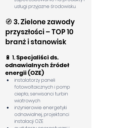
usługi przyjazne środowisku.
🧭 3. Zielone zawody 
przyszłości – TOP 10 
branż i stanowisk
🔋 1. 
Specjaliści ds. 
odnawialnych źródeł 
energii (OZE)
instalatorzy paneli 
fotowoltaicznych i pomp 
ciepła, serwisanci turbin 
wiatrowych
inżynierowie energetyki 
odnawialnej, projektanci 
instalacji OZE