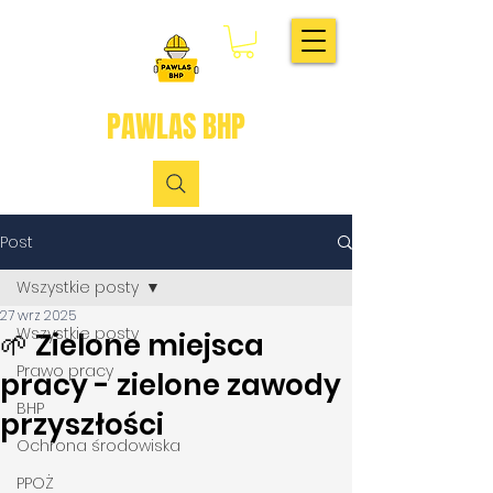
PAWLAS BHP
Post
Wszystkie posty
27 wrz 2025
Wszystkie posty
🌱 Zielone miejsca
Prawo pracy
pracy - zielone zawody
BHP
przyszłości
Ochrona środowiska
PPOŻ