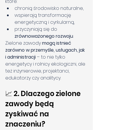
które:
chronią środowisko naturalne,
wspierają transformację 
energetyczną i cyrkularną,
przyczyniają się do 
zrównoważonego rozwoju
.
Zielone zawody 
mogą istnieć 
zarówno w przemyśle, usługach, jak 
i administracji
 – to nie tylko 
energetycy i rolnicy ekologiczni, ale 
też inżynierowie, projektanci, 
edukatorzy czy analitycy.
📈 2. Dlaczego zielone 
zawody będą 
zyskiwać na 
znaczeniu?