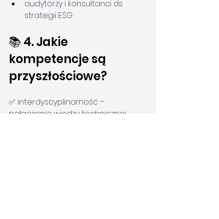
audytorzy i konsultanci ds. 
strategii ESG
📚 4. Jakie 
kompetencje są 
przyszłościowe?
✅ interdyscyplinarność – 
połączenie wiedzy technicznej, 
przyrodniczej i biznesowej
✅ znajomość przepisów i norm 
środowiskowych (np. ISO 14001, 
taksonomia UE)
✅ analityka danych i raportowanie 
ESG
✅ umiejętność pracy w systemie 
cyrkularnym (projektowanie, 