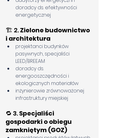
audytorzy energetyczni i 
doradcy ds. efektywności 
energetycznej
🏗️ 2. 
Zielone budownictwo 
i architektura
projektanci budynków 
pasywnych, specjaliści 
LEED/BREEAM
doradcy ds. 
energooszczędności i 
ekologicznych materiałów
inżynierowie zrównoważonej 
infrastruktury miejskiej
🔁 3. 
Specjaliści 
gospodarki o obiegu 
zamkniętym (GOZ)
projektanci produktów łatwych 