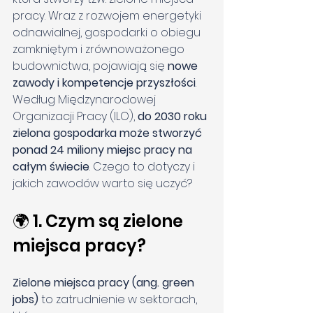
pracy. Wraz z rozwojem energetyki 
odnawialnej, gospodarki o obiegu 
zamkniętym i zrównoważonego 
budownictwa, pojawiają się 
nowe 
zawody i kompetencje przyszłości
.
Według Międzynarodowej 
Organizacji Pracy (ILO), 
do 2030 roku 
zielona gospodarka może stworzyć 
ponad 24 miliony miejsc pracy na 
całym świecie
. Czego to dotyczy i 
jakich zawodów warto się uczyć?
🌍 1. Czym są zielone 
miejsca pracy?
Zielone miejsca pracy (ang. green 
jobs)
 to zatrudnienie w sektorach, 