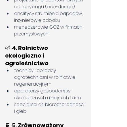
do recyklingu (eco-design)
analitycy strumienia odpadów, 
inżynierowie odzysku
menedżerowie GOZ w firmach 
przemysłowych
🌱 4. 
Rolnictwo 
ekologiczne i 
agroleśnictwo
technicy i doradcy 
agrotechniczni w rolnictwie 
regeneracyjnym
operatorzy gospodarstw 
ekologicznych i miejskich farm
specjaliści ds. bioróżnorodności 
i gleb
🚆 5. 
Zrównoważony 