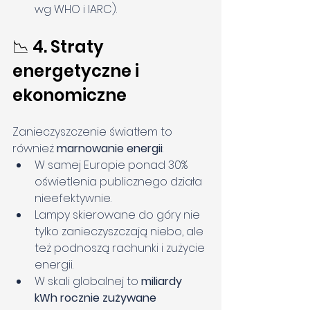
wg WHO i IARC).
📉 4. Straty 
energetyczne i 
ekonomiczne
Zanieczyszczenie światłem to 
również 
marnowanie energii
:
W samej Europie ponad 30% 
oświetlenia publicznego działa 
nieefektywnie.
Lampy skierowane do góry nie 
tylko zanieczyszczają niebo, ale 
też podnoszą rachunki i zużycie 
energii.
W skali globalnej to 
miliardy 
kWh rocznie zużywane 