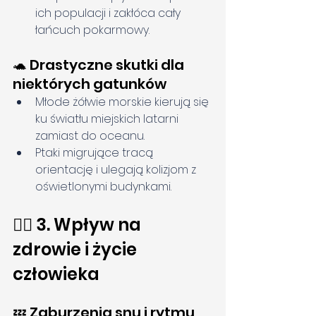
ich populacji i zakłóca cały 
łańcuch pokarmowy.
🐢 Drastyczne skutki dla 
niektórych gatunków
Młode żółwie morskie kierują się 
ku światłu miejskich latarni 
zamiast do oceanu.
Ptaki migrujące tracą 
orientację i ulegają kolizjom z 
oświetlonymi budynkami.
🧍‍♀️ 3. Wpływ na 
zdrowie i życie 
człowieka
💤 Zaburzenia snu i rytmu 