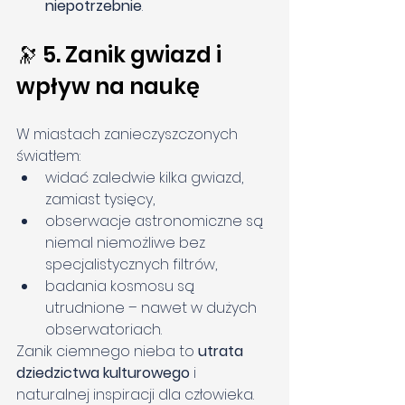
niepotrzebnie
.
🔭 5. Zanik gwiazd i 
wpływ na naukę
W miastach zanieczyszczonych 
światłem:
widać zaledwie kilka gwiazd, 
zamiast tysięcy,
obserwacje astronomiczne są 
niemal niemożliwe bez 
specjalistycznych filtrów,
badania kosmosu są 
utrudnione – nawet w dużych 
obserwatoriach.
Zanik ciemnego nieba to 
utrata 
dziedzictwa kulturowego
 i 
naturalnej inspiracji dla człowieka.