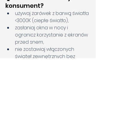
konsument?
używaj żarówek z barwą światła 
<3000K (ciepłe światło),
zasłaniaj okna w nocy i 
ogranicz korzystanie z ekranów 
przed snem,
nie zostawiaj włączonych 
świateł zewnętrznych bez 
potrzeby,
wspieraj inicjatywy 
proekologiczne w gminie (np. 
„Godzina dla Ziemi”, „Nocne 
wyłączniki”).
📌 7. Dobre praktyki – 
przykłady