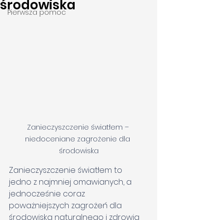
środowiska
Pierwsza pomoc
Zanieczyszczenie światłem – 
niedoceniane zagrożenie dla 
środowiska
Zanieczyszczenie światłem to 
jedno z najmniej omawianych, a 
jednocześnie coraz 
poważniejszych zagrożeń dla 
środowiska naturalnego i zdrowia 