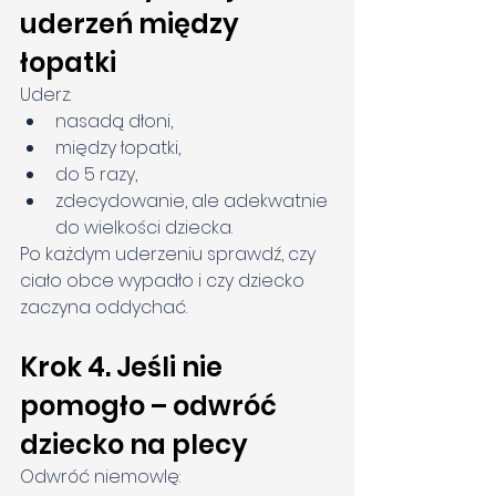
uderzeń między 
łopatki
Uderz:
nasadą dłoni,
między łopatki,
do 5 razy,
zdecydowanie, ale adekwatnie 
do wielkości dziecka.
Po każdym uderzeniu sprawdź, czy 
ciało obce wypadło i czy dziecko 
zaczyna oddychać.
Krok 4. Jeśli nie 
pomogło – odwróć 
dziecko na plecy
Odwróć niemowlę: