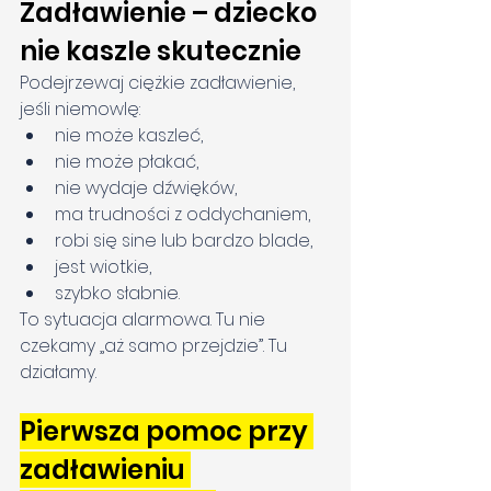
Zadławienie – dziecko 
nie kaszle skutecznie
Podejrzewaj ciężkie zadławienie, 
jeśli niemowlę:
nie może kaszleć,
nie może płakać,
nie wydaje dźwięków,
ma trudności z oddychaniem,
robi się sine lub bardzo blade,
jest wiotkie,
szybko słabnie.
To sytuacja alarmowa. Tu nie 
czekamy „aż samo przejdzie”. Tu 
działamy.
Pierwsza pomoc przy 
zadławieniu 