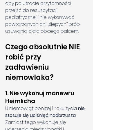
aby po utracie przytomności 
przejść do resuscytacji 
pediatrycznej i nie wykonywać 
powtarzanych ani „ślepych” prób 
usuwania ciała obcego palcem.
Czego absolutnie NIE 
robić przy 
zadławieniu 
niemowlaka?
1. Nie wykonuj manewru 
Heimlicha
U niemowląt poniżej 1. roku życia 
nie 
stosuje się uciśnięć nadbrzusza
. 
Zamiast tego wykonuje się 
uderzenia między łopatki i 