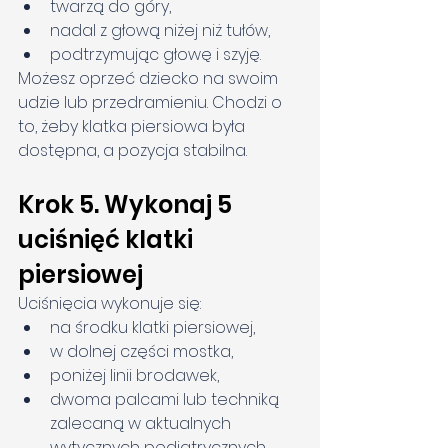
twarzą do góry,
nadal z głową niżej niż tułów,
podtrzymując głowę i szyję.
Możesz oprzeć dziecko na swoim 
udzie lub przedramieniu. Chodzi o 
to, żeby klatka piersiowa była 
dostępna, a pozycja stabilna.
Krok 5. Wykonaj 5 
uciśnięć klatki 
piersiowej
Uciśnięcia wykonuje się:
na środku klatki piersiowej,
w dolnej części mostka,
poniżej linii brodawek,
dwoma palcami lub techniką 
zalecaną w aktualnych 
wytycznych pediatrycznych,