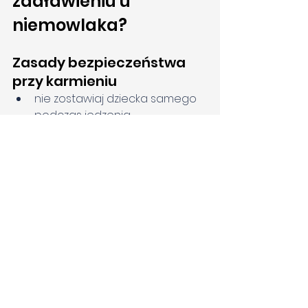
zadławieniu u 
niemowlaka?
Zasady bezpieczeństwa 
przy karmieniu
nie zostawiaj dziecka samego 
podczas jedzenia,
podawaj jedzenie 
dopasowane do wieku i 
umiejętności dziecka,
krój produkty na małe, 
bezpieczne kawałki,
unikaj twardych, okrągłych 
produktów,
nie karm dziecka w pozycji 
leżącej,
nie rozpraszaj dziecka podczas 
jedzenia,