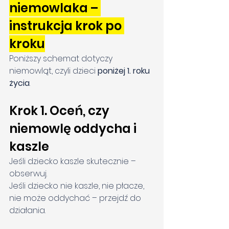
niemowlaka – 
instrukcja krok po 
kroku
Poniższy schemat dotyczy 
niemowląt, czyli dzieci 
poniżej 1. roku 
życia
.
Krok 1. Oceń, czy 
niemowlę oddycha i 
kaszle
Jeśli dziecko kaszle skutecznie – 
obserwuj.
Jeśli dziecko nie kaszle, nie płacze, 
nie może oddychać – przejdź do 
działania.