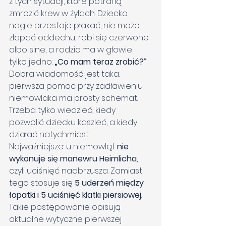
z tych sytuacji, które potrafią 
zmrozić krew w żyłach. Dziecko 
nagle przestaje płakać, nie może 
złapać oddechu, robi się czerwone 
albo sine, a rodzic ma w głowie 
tylko jedno: 
„Co mam teraz zrobić?”
Dobra wiadomość jest taka: 
pierwsza pomoc przy zadławieniu 
niemowlaka ma prosty schemat. 
Trzeba tylko wiedzieć, kiedy 
pozwolić dziecku kaszleć, a kiedy 
działać natychmiast.
Najważniejsze: u niemowląt 
nie 
wykonuje się manewru Heimlicha
, 
czyli uciśnięć nadbrzusza. Zamiast 
tego stosuje się 
5 uderzeń między 
łopatki i 5 uciśnięć klatki piersiowej
. 
Takie postępowanie opisują 
aktualne wytyczne pierwszej 