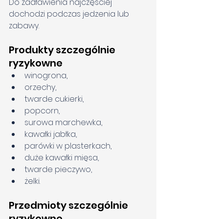
Do zadławienia najczęściej 
dochodzi podczas jedzenia lub 
zabawy.
Produkty szczególnie 
ryzykowne
winogrona,
orzechy,
twarde cukierki,
popcorn,
surowa marchewka,
kawałki jabłka,
parówki w plasterkach,
duże kawałki mięsa,
twarde pieczywo,
żelki.
Przedmioty szczególnie 
ryzykowne