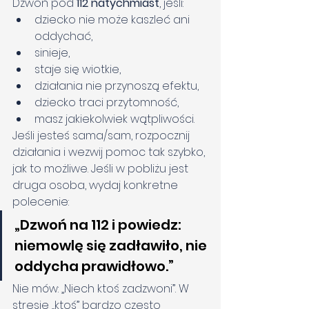
Dzwoń pod 
112 natychmiast
, jeśli:
dziecko nie może kaszleć ani 
oddychać,
sinieje,
staje się wiotkie,
działania nie przynoszą efektu,
dziecko traci przytomność,
masz jakiekolwiek wątpliwości.
Jeśli jesteś sama/sam, rozpocznij 
działania i wezwij pomoc tak szybko, 
jak to możliwe. Jeśli w pobliżu jest 
druga osoba, wydaj konkretne 
polecenie:
„Dzwoń na 112 i powiedz: 
niemowlę się zadławiło, nie 
oddycha prawidłowo.”
Nie mów: „Niech ktoś zadzwoni”. W 
stresie „ktoś” bardzo często 