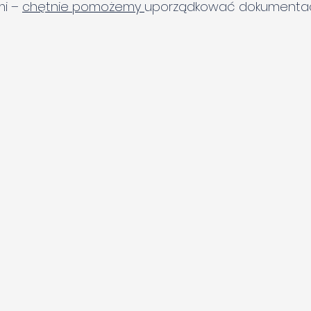
i – 
chętnie pomożemy 
uporządkować dokumentac