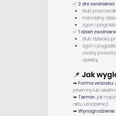
✅ 
2 dni zwolnienia:
ślub pracownik
narodziny dzie
zgon i pogrzeb
✅ 
1 dzień zwolnieni
ślub dziecka p
zgon i pogrzeb 
osoby pozosta
opieką.
📌 Jak wyg
➡ 
Forma wniosku:
pisemny lub elektr
➡ 
Termin:
 jak najs
aktu urodzenia).
➡ 
Wynagrodzenie: