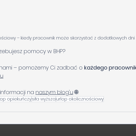
nościowy – kiedy pracownik może skorzystać z dodatkowych dni
rzebujesz pomocy w BHP?
 z nami – pomożemy Ci zadbać o 
każdego pracowni
eu
informacji na 
naszym blog'u
 🌐.
lop opiekuńczy
siła wyższa
urlop okolicznościowy