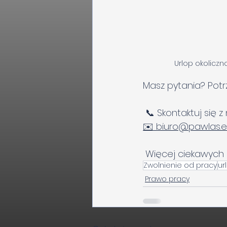
Urlop okolicz
Masz pytania? Pot
 📞 Skontaktuj się
✉️
biuro@pawlas.
 Więcej ciekawych 
Zwolnienie od pracy
ur
Prawo pracy