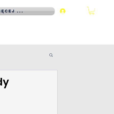
ęcej ...
Zaloguj się
dy