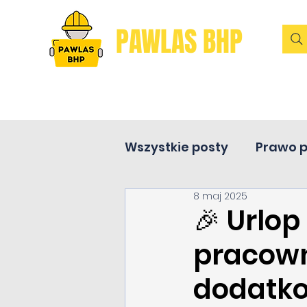
PAWLAS BHP
Wszystkie posty
Prawo 
8 maj 2025
Pierwsza pomoc
🎉 Urlop
pracown
dodatko