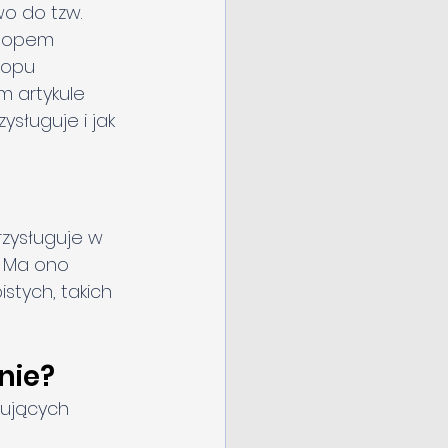
o do tzw. 
rlopem 
lopu 
 artykule 
sługuje i jak 
rzysługuje w 
 Ma ono 
stych, takich 
nie?
ujących 