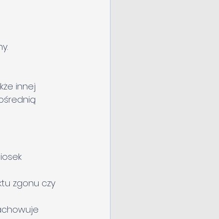
y.
kże innej 
ośrednią 
iosek 
ktu zgonu czy 
zachowuje 