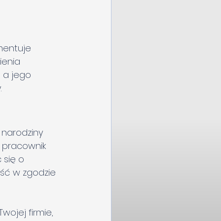
mentuje 
ienia 
 a jego 
.
 narodziny 
h pracownik 
się o 
ść w zgodzie 
ojej firmie, 