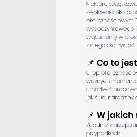
Niektóre wyjątkow
zwolnienia okolic
okolicznościowym. T
wypoczynkowego i p
wyjaśniamy w prost
z niego skorzystać.
📌 Co to je
Urlop okoliczności
ważnych momentach
umożliwić pracowni
jak ślub, narodziny 
📌 W jakich
Zgodnie z przepis
przypadkach: