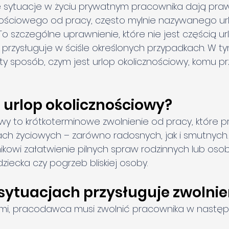
e sytuacje w życiu prywatnym pracownika dają praw
znościowego od pracy, często mylnie nazywanego u
o szczególne uprawnienie, które nie jest częścią ur
rzysługuje w ściśle określonych przypadkach. W tym
y sposób, czym jest urlop okolicznościowy, komu przy
st urlop okolicznościowy?
owy to krótkoterminowe zwolnienie od pracy, które p
 życiowych – zarówno radosnych, jak i smutnych.
kowi załatwienie pilnych spraw rodzinnych lub osobi
dziecka czy pogrzeb bliskiej osoby.
 sytuacjach przysługuje zwolnie
ami, pracodawca musi zwolnić pracownika w następ