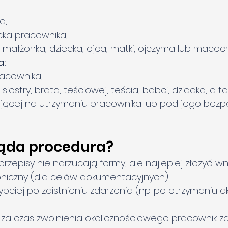
a,
cka pracownika,
 małżonka, dziecka, ojca, matki, ojczyma lub macoch
a:
racownika,
siostry, brata, teściowej, teścia, babci, dziadka, a ta
jącej na utrzymaniu pracownika lub pod jego bezp
ląda procedura?
 przepisy nie narzucają formy, ale najlepiej złożyć wn
oniczny (dla celów dokumentacyjnych).
zybciej po zaistnieniu zdarzenia (np. po otrzymaniu a
 za czas zwolnienia okolicznościowego pracownik 