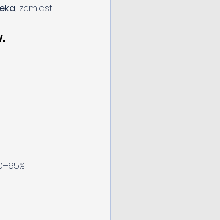
zeka
, zamiast 
.
80–85% 