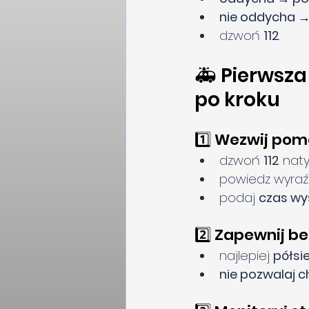
nie oddycha →
dzwoń 
112
.
🚑 Pierwsza
po kroku
1️⃣ Wezwij po
dzwoń 
112
 nat
powiedz wyraźn
podaj 
czas wy
2️⃣ Zapewnij b
najlepiej 
półsi
nie pozwalaj c