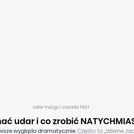
Udar mózgu i zasada FAST
nać udar i co zrobić NATYCHMIA
awsze wygląda dramatycznie
. Często to „dziwne za