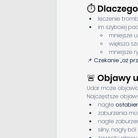
⏱️ Dlaczego
leczenie tromb
im szybciej pac
mniejsze 
większa s
mniejsze r
📌 
Czekanie „aż prz
🚨 Objawy u
Udar może objawiać
Najczęstsze objawy
nagłe 
osłabien
zaburzenia mow
nagłe zaburzen
silny, nagły bó
zawroty głowy,