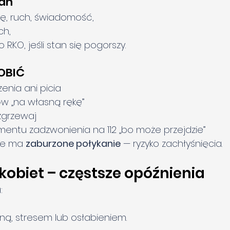
tan
, ruch, świadomość,
ch,
o RKO, jeśli stan się pogorszy.
ROBIĆ
enia ani picia
w „na własną rękę”
ozgrzewaj
entu zadzwonienia na 112 „bo może przejdzie”
ze ma 
zaburzone połykanie
 — ryzyko zachłyśnięcia.
 kobiet – częstsze opóźnienia
:
ną, stresem lub osłabieniem.