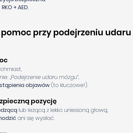
 RKO + AED
,
 pomoc przy podejrzeniu udaru 
moc
ychmiast,
ie: 
„Podejrzenie udaru mózgu”
,
stąpienia objawów
 (to kluczowe!).
ezpieczną pozycję
edzącą
 lub leżącą z lekko uniesioną głową,
hodzić
 ani się wysilać.