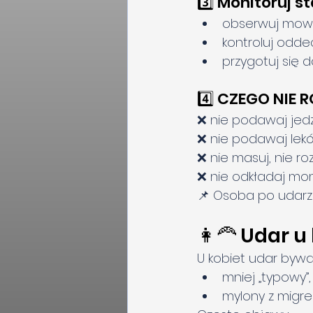
3️⃣ Monitoruj s
obserwuj mowę
kontroluj odde
przygotuj się d
4️⃣ CZEGO NIE 
❌ nie podawaj jedz
❌ nie podawaj lekó
❌ nie masuj, nie r
❌ nie odkładaj mom
📌 Osoba po udar
👩‍🦰 Udar u
U kobiet udar bywa
mniej „typowy”,
mylony z migre