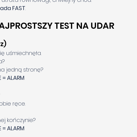
sada FAST
.
 NAJPROSTSZY TEST NA UDAR
z)
ię uśmiechnęła.
a?
 na jedną stronę?
 = ALARM
)
obie ręce.
nej kończynie?
 = ALARM