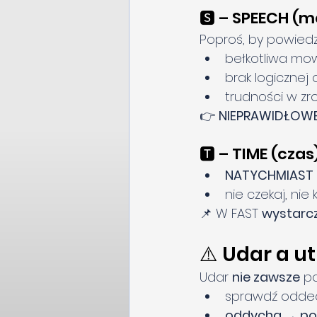
🆂 – SPEECH (
Poproś, by powiedz
bełkotliwa mo
brak logicznej
trudności w zr
👉 
NIEPRAWIDŁOWE
🆃 – TIME (czas
NATYCHMIAST 
nie czekaj, nie 
📌 W FAST 
wystarc
⚠️ Udar a u
Udar 
nie zawsze
 p
sprawdź odde
oddycha → po