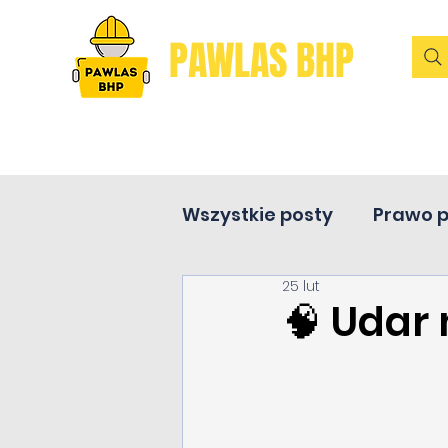
PAWLAS BHP
Wszystkie posty
Prawo 
25 lut
Pierwsza pomoc
🧠 Udar