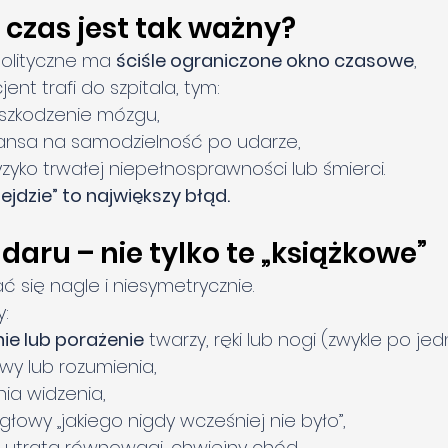
 czas jest tak ważny?
olityczne ma 
ściśle ograniczone okno czasowe
,
jent trafi do szpitala, tym:
uszkodzenie mózgu,
zansa na samodzielność po udarze,
yzyko trwałej niepełnosprawności lub śmierci.
ejdzie” to największy błąd.
daru – nie tylko te „książkowe”
 się nagle i niesymetrycznie.
:
ie lub porażenie
 twarzy, ręki lub nogi (zwykle po jed
y lub rozumienia,
ia widzenia,
l głowy „jakiego nigdy wcześniej nie było”,
 utrata równowagi, chwiejny chód.