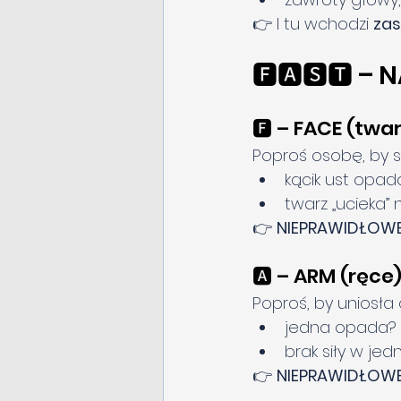
👉 I tu wchodzi 
za
🅵🅰🆂🆃 –
🅵 – FACE (twar
Poproś osobę, by s
kącik ust opad
twarz „ucieka”
👉 
NIEPRAWIDŁOWE
🅰 – ARM (ręce
Poproś, by uniosła 
jedna opada?
brak siły w jed
👉 
NIEPRAWIDŁOWE