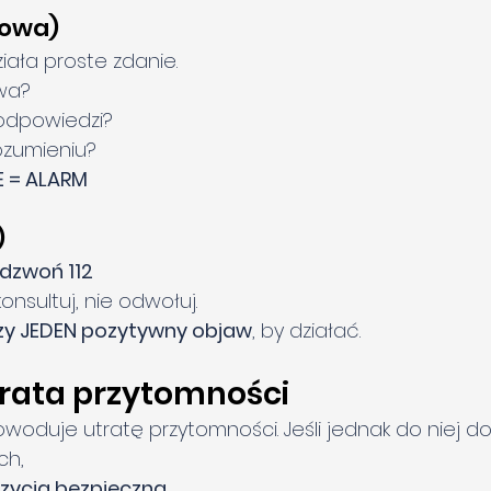
mowa)
iała proste zdanie.
wa?
 odpowiedzi?
ozumieniu?
 = ALARM
)
dzwoń 112
konsultuj, nie odwołuj.
zy JEDEN pozytywny objaw
, by działać.
trata przytomności
owoduje utratę przytomności. Jeśli jednak do niej do
ch,
zycja bezpieczna
,