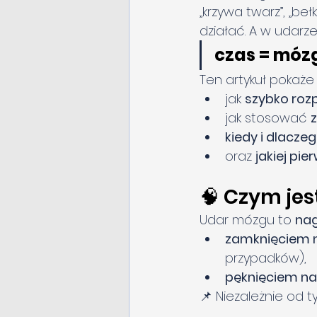
„krzywa twarz”, „be
działać. A w udarze
czas = mózg
Ten artykuł pokaże 
jak 
szybko roz
jak stosować 
kiedy i dlacze
oraz 
jakiej pi
🧠 Czym je
Udar mózgu to 
nag
zamknięciem 
przypadków),
pęknięciem na
📌 Niezależnie od t