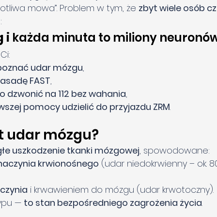
łkotliwa mowa”. Problem w tym, że 
zbyt wiele osób c
:
 i 
każda minuta to miliony neuronów
Ci:
poznać udar mózgu
,
zasadę FAST
,
go dzwonić na 112 bez wahania
,
erwszej pomocy udzielić do przyjazdu ZRM
.
st udar mózgu?
łe uszkodzenie tkanki mózgowej
, spowodowane:
naczynia krwionośnego
 (udar niedokrwienny – ok. 
czynia
 i krwawieniem do mózgu (udar krwotoczny).
ypu — 
to stan bezpośredniego zagrożenia życia
.