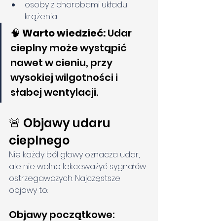
osoby z chorobami układu 
krążenia.
🧠 
Warto wiedzieć:
 Udar 
cieplny może wystąpić 
nawet w cieniu, przy 
wysokiej wilgotności i 
słabej wentylacji.
🚨 Objawy udaru 
cieplnego
Nie każdy ból głowy oznacza udar, 
ale nie wolno lekceważyć sygnałów 
ostrzegawczych. Najczęstsze 
objawy to:
Objawy początkowe: