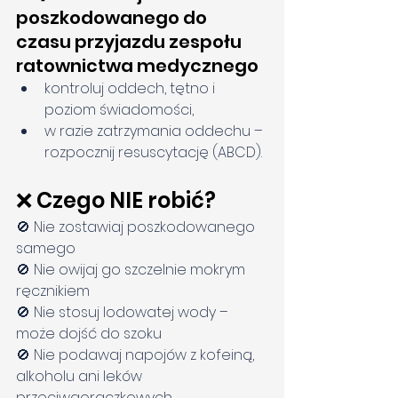
poszkodowanego do 
czasu przyjazdu zespołu 
ratownictwa medycznego
kontroluj oddech, tętno i 
poziom świadomości,
w razie zatrzymania oddechu – 
rozpocznij resuscytację (ABCD).
❌ Czego NIE robić?
🚫 Nie zostawiaj poszkodowanego 
samego
🚫 Nie owijaj go szczelnie mokrym 
ręcznikiem
🚫 Nie stosuj lodowatej wody – 
może dojść do szoku
🚫 Nie podawaj napojów z kofeiną, 
alkoholu ani leków 
przeciwgorączkowych