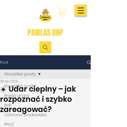
PAWLAS BHP
Post
Wszystkie posty
28 lip 2025
Wszystkie posty
☀️ Udar cieplny – jak
Prawo pracy
rozpoznać i szybko
BHP
zareagować?
Ochrona środowiska
PPOŻ