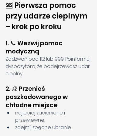
🆘 Pierwsza pomoc 
przy udarze cieplnym 
– krok po kroku
1. 📞 Wezwij pomoc 
medyczną
Zadzwoń pod 112 lub 999. Poinformuj 
dyspozytora, że podejrzewasz udar 
cieplny.
2. 🧊 Przenieś 
poszkodowanego w 
chłodne miejsce
najlepiej zacienione i 
przewiewne,
zdejmij zbędne ubranie.