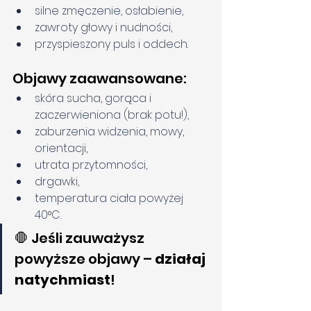
silne zmęczenie, osłabienie,
zawroty głowy i nudności,
przyspieszony puls i oddech.
Objawy zaawansowane:
skóra sucha, gorąca i 
zaczerwieniona (brak potu!),
zaburzenia widzenia, mowy, 
orientacji,
utrata przytomności,
drgawki,
temperatura ciała powyżej 
40°C.
🛑 Jeśli zauważysz 
powyższe objawy – 
działaj 
natychmiast
!