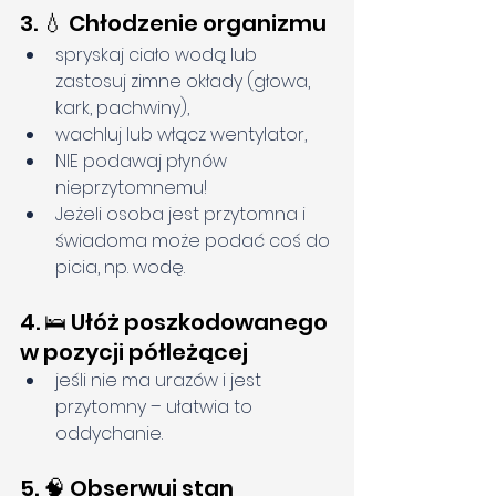
3. 💧 Chłodzenie organizmu
spryskaj ciało wodą lub 
zastosuj zimne okłady (głowa, 
kark, pachwiny),
wachluj lub włącz wentylator,
NIE podawaj płynów 
nieprzytomnemu!
Jeżeli osoba jest przytomna i 
świadoma może podać coś do 
picia, np. wodę.
4. 🛌 Ułóż poszkodowanego 
w pozycji półleżącej
jeśli nie ma urazów i jest 
przytomny – ułatwia to 
oddychanie.
5. 🧠 Obserwuj stan 