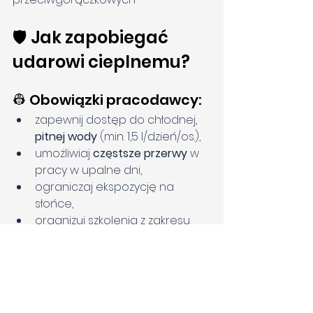
🛡️ Jak zapobiegać 
udarowi cieplnemu?
👷 Obowiązki pracodawcy:
zapewnij dostęp do chłodnej, 
pitnej wody
 (min. 1,5 l/dzień/os.),
umożliwiaj 
częstsze przerwy
 w 
pracy w upalne dni,
ograniczaj ekspozycję na 
słońce,
organizuj szkolenia z zakresu 
pierwszej pomocy i profilaktyki 
udarów
.
👤 Dla każdego:
noś przewiewne ubrania 