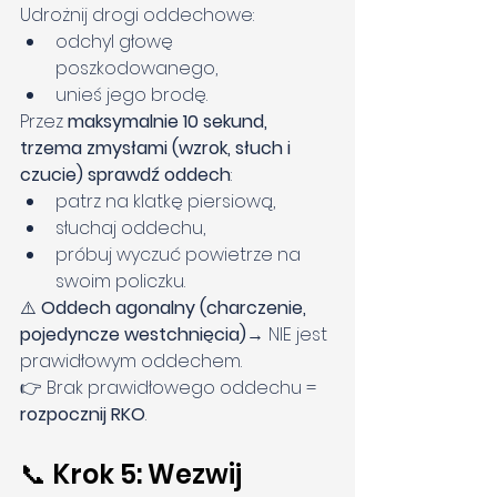
Udrożnij drogi oddechowe:
odchyl głowę 
poszkodowanego,
unieś jego brodę.
Przez 
maksymalnie 10 sekund, 
trzema zmysłami (wzrok, słuch i 
czucie) sprawdź oddech
:
patrz na klatkę piersiową,
słuchaj oddechu,
próbuj wyczuć powietrze na 
swoim policzku.
⚠️ 
Oddech agonalny (charczenie, 
pojedyncze westchnięcia)
→ NIE jest 
prawidłowym oddechem.
👉 Brak prawidłowego oddechu = 
rozpocznij RKO
.
📞 Krok 5: Wezwij 