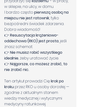
przydarzyć się 
każdemu
 – w pracy, 
w sklepie, na ulicy, w domu.
I bardzo często 
pierwszą osobą na 
miejscu nie jest ratownik
, tylko 
bezpośredni świadek zdarzenia.
Dobra wiadomość!
👉 
Resuscytacja krążeniowo-
oddechowa (RKO) jest prosta
, jeśli 
znasz schemat.
👉 
Nie musisz robić wszystkiego 
idealnie
, żeby uratować życie.
👉 
Najgorsze, co możesz zrobić, to 
nie zrobić nic.
Ten artykuł prowadzi Cię 
krok po 
kroku
 przez RKO u osoby dorosłej — 
zgodnie z aktualnym stanem 
wiedzy medycznej i wytycznymi 
medycyny ratunkowej.