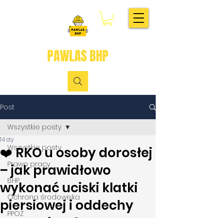
PAWLAS BHP
Post
Wszystkie posty
14 sty
Wszystkie posty
❤️ RKO u osoby dorosłej
Prawo pracy
– jak prawidłowo
BHP
wykonać uciski klatki
Ochrona środowiska
piersiowej i oddechy
PPOŻ