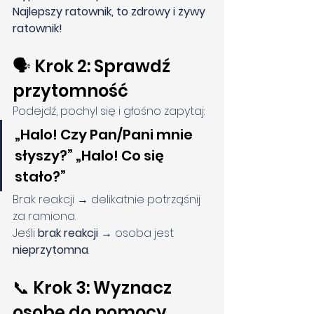
Najlepszy ratownik, to zdrowy i żywy 
ratownik!
🗣️ Krok 2: Sprawdź 
przytomność
Podejdź, pochyl się i głośno zapytaj:
„Halo! Czy Pan/Pani mnie 
słyszy?” „Halo! Co się 
stało?”
Brak reakcji → delikatnie potrząśnij 
za ramiona.
Jeśli 
brak reakcji
 → osoba jest 
nieprzytomna
.
📞 Krok 3: Wyznacz 
osobę do pomocy