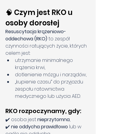
🧠 Czym jest RKO u 
osoby dorosłej
Resuscytacja krążeniowo-
oddechowa (RKO)
 to zespół 
czynności ratujących życie, których 
celem jest:
utrzymanie minimalnego 
krążenia krwi,
dotlenienie mózgu i narządów,
„kupienie czasu” do przyjazdu 
zespołu ratownictwa 
medycznego lub użycia AED.
RKO rozpoczynamy, gdy:
✔️ osoba jest 
nieprzytomna
,
✔️ 
nie oddycha prawidłowo
 lub w 
ogóle nie oddycha.