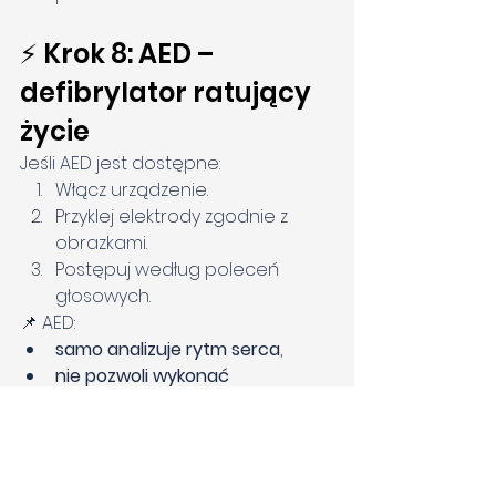
⚡ Krok 8: AED – 
defibrylator ratujący 
życie
Jeśli AED jest dostępne:
Włącz urządzenie.
Przyklej elektrody zgodnie z 
obrazkami.
Postępuj według poleceń 
głosowych.
📌 AED:
samo analizuje rytm serca
,
nie pozwoli wykonać 
niepotrzebnego wstrząsu
,
jest bezpieczne dla laika
.
Po wyładowaniu lub komunikacie 
„brak wskazań” → 
natychmiast wróć 