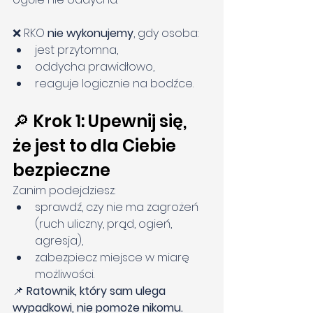
❌ RKO 
nie wykonujemy
, gdy osoba:
jest przytomna,
oddycha prawidłowo,
reaguje logicznie na bodźce.
🔎 Krok 1: Upewnij się, 
że jest to dla Ciebie 
bezpieczne
Zanim podejdziesz:
sprawdź, czy nie ma zagrożeń 
(ruch uliczny, prąd, ogień, 
agresja),
zabezpiecz miejsce w miarę 
możliwości.
📌 
Ratownik, który sam ulega 
wypadkowi, nie pomoże nikomu.