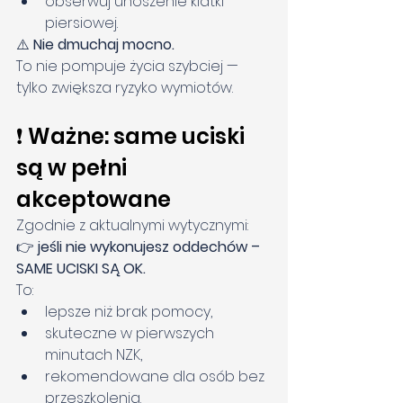
obserwuj unoszenie klatki 
piersiowej.
⚠️ 
Nie dmuchaj mocno.
To
 nie pompuje życia szybciej — 
tylko zwiększa ryzyko wymiotów.
❗ Ważne: same uciski 
są w pełni 
akceptowane
Zgodnie z aktualnymi wytycznymi:
👉 
jeśli nie wykonujesz oddechów – 
SAME UCISKI SĄ OK.
To:
lepsze niż brak pomocy,
skuteczne w pierwszych 
minutach NZK,
rekomendowane dla osób bez 
przeszkolenia.