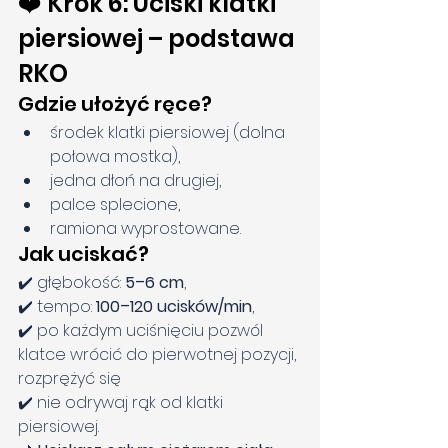
❤️ Krok 6: Uciski klatki 
piersiowej – podstawa 
RKO
Gdzie ułożyć ręce?
środek klatki piersiowej (dolna 
połowa mostka),
jedna dłoń na drugiej,
palce splecione,
ramiona wyprostowane.
Jak uciskać?
✔️ głębokość: 
5–6 cm
,
✔️ tempo: 
100–120 ucisków/min
,
✔️ po każdym uciśnięciu pozwól 
klatce wrócić do pierwotnej pozycji, 
rozprężyć się
✔️ nie odrywaj rąk od klatki 
piersiowej.