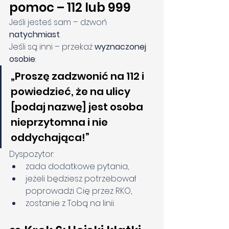
pomoc – 112 lub 999
Jeśli jesteś sam – dzwoń 
natychmiast
.
Jeśli są inni – przekaż 
wyznaczonej 
osobie
:
„Proszę zadzwonić na 112 i 
powiedzieć, że na ulicy 
[podaj nazwę] jest osoba 
nieprzytomna i nie 
oddychająca!”
Dyspozytor:
zada dodatkowe pytania,
jeżeli będziesz potrzebował 
poprowadzi Cię przez RKO,
zostanie z Tobą na linii.