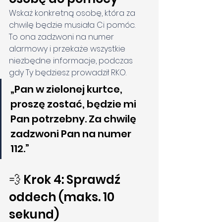
Wskaż konkretną osobę, która za 
chwilę będzie musiała Ci pomóc.
To ona zadzwoni na numer 
alarmowy i przekaże wszystkie 
niezbędne informacje, podczas 
gdy Ty będziesz prowadził RKO.
„Pan w zielonej kurtce, 
proszę zostać, będzie mi 
Pan potrzebny. Za chwilę 
zadzwoni Pan na numer 
112.”
💨 Krok 4: Sprawdź 
oddech (maks. 10 
sekund)