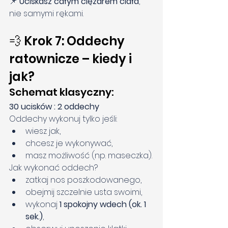
📌 
Uciskasz całym ciężarem ciała
, 
nie samymi rękami.
💨 Krok 7: Oddechy 
ratownicze – kiedy i 
jak?
Schemat klasyczny:
30 ucisków : 2 oddechy
Oddechy wykonuj tylko jeśli:
wiesz jak,
chcesz je wykonywać,
masz możliwość (np. maseczka).
Jak wykonać oddech?
zatkaj nos poszkodowanego,
obejmij szczelnie usta swoimi,
wykonaj 
1 spokojny wdech (ok. 1 
sek.)
,