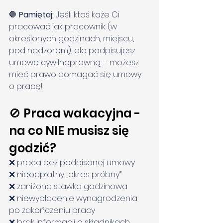
🛑 
Pamiętaj:
 Jeśli ktoś każe Ci 
pracować jak pracownik (w 
określonych godzinach, miejscu, 
pod nadzorem), ale podpisujesz 
umowę cywilnoprawną – możesz 
mieć prawo domagać się umowy 
o pracę!
🚫 Praca wakacyjna - 
na co NIE musisz się 
godzić?
❌ praca bez podpisanej umowy
❌ nieodpłatny „okres próbny”
❌ zaniżona stawka godzinowa
❌ niewypłacenie wynagrodzenia 
po zakończeniu pracy
❌ brak informacji o składnikach 