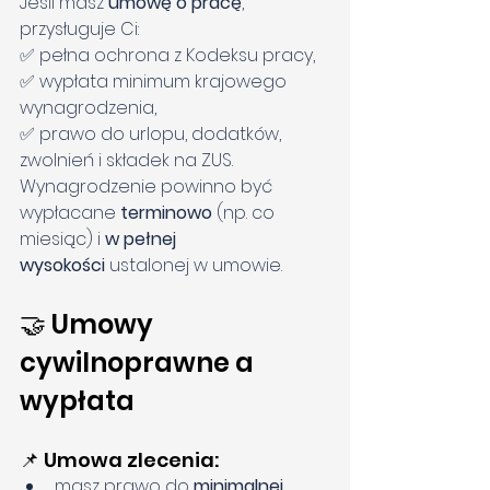
Jeśli masz 
umowę o pracę
, 
przysługuje Ci:
✅ pełna ochrona z Kodeksu pracy,
✅ wypłata minimum krajowego 
wynagrodzenia,
✅ prawo do urlopu, dodatków, 
zwolnień i składek na ZUS.
Wynagrodzenie powinno być 
wypłacane 
terminowo
 (np. co 
miesiąc) i 
w pełnej 
wysokości
 ustalonej w umowie.
🤝 Umowy 
cywilnoprawne a 
wypłata
📌 Umowa zlecenia:
masz prawo do 
minimalnej 