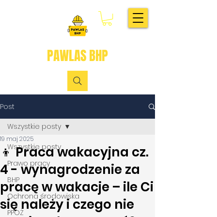
PAWLAS BHP
Post
Wszystkie posty
19 maj 2025
Wszystkie posty
👦 Praca wakacyjna cz.
Prawo pracy
4 - wynagrodzenie za
BHP
pracę w wakacje – ile Ci
Ochrona środowiska
się należy i czego nie
PPOŻ