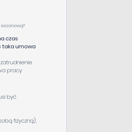
ę sezonową?
a czas 
ć taka umowa 
zatrudnienie 
wa pracy.
si być 
sobą fizyczną),