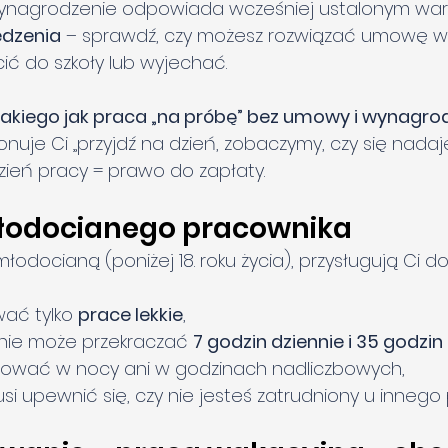
wynagrodzenie odpowiada wcześniej ustalonym wa
edzenia
 – sprawdź, czy możesz rozwiązać umowę wc
cić do szkoły lub wyjechać.
akiego jak praca „na próbę” bez umowy i wynagro
je Ci „przyjdź na dzień, zobaczymy, czy się nadaje
dzień pracy = prawo do zapłaty.
łodocianego pracownika
młodocianą (poniżej 18. roku życia), przysługują Ci 
ać tylko 
prace lekkie
,
nie może przekraczać 
7 godzin dziennie i 35 godzi
cować w nocy ani w godzinach nadliczbowych,
 upewnić się, czy nie jesteś zatrudniony u inneg