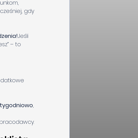
runkom,
ześniej, gdy 
dzenia!
Jeśli 
sz” – to 
dodatkowe 
n tygodniowo
,
o pracodawcy.