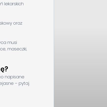
 lekarskich 
iskowy oraz 
wca musi 
ce, maseczki, 
gę?
 co napisane 
niejasne – pytaj.