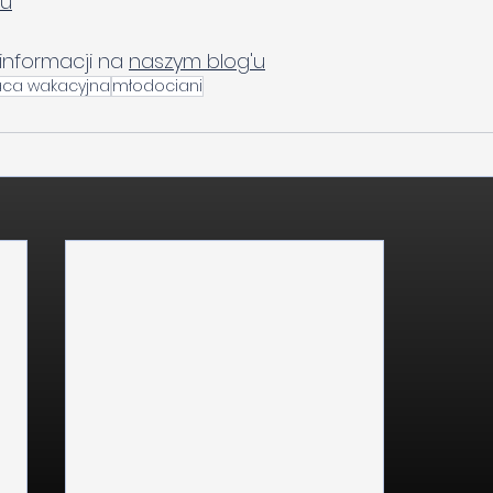
eu
informacji na 
naszym blog'u
aca wakacyjna
młodociani