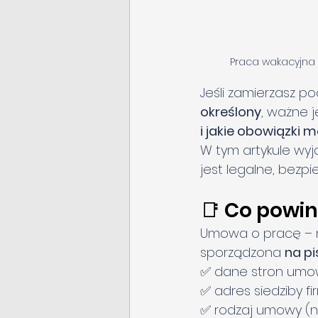
Praca wakacyjna
Jeśli zamierzasz p
określony
, ważne j
i jakie obowiązki
W tym artykule wyj
jest legalne, bezp
📑 Co powi
Umowa o pracę – na
sporządzona 
na p
✅ dane stron umow
✅ adres siedziby fi
✅ rodzaj umowy (n