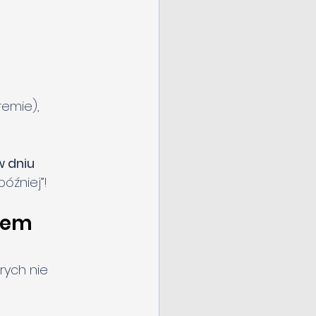
remie),
 dniu 
óźniej”!
iem 
órych nie 