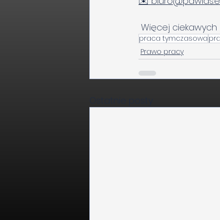
✉️
biuro@pawlas.
 Więcej ciekawych 
praca tymczasowa
pr
Prawo pracy
Ostatnie posty