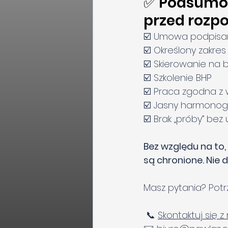
✅ Podsumow
przed rozp
☑️ Umowa podpisa
☑️ Określony zakre
☑️ Skierowanie na 
☑️ Szkolenie BHP
☑️ Praca zgodna z 
☑️ Jasny harmono
☑️ Brak „próby” bez
Bez względu na to,
są chronione. Nie d
Masz pytania? Pot
 📞 
Skontaktuj się z