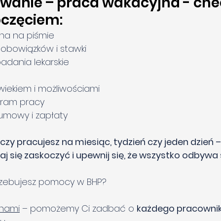
anie – praca wakacyjna - chec
oczęciem:
na na piśmie
s obowiązków i stawki
badania lekarskie
wiekiem i możliwościami
gram pracy
 umowy i zapłaty
 czy pracujesz na miesiąc, tydzień czy jeden dzień 
aj się zaskoczyć i upewnij się, że wszystko odbywa s
rzebujesz pomocy w BHP?
 nami
 – pomożemy Ci zadbać o 
każdego pracowni