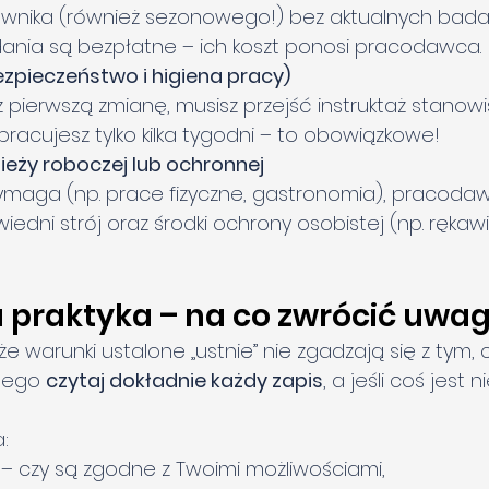
wnika (również sezonowego!) bez aktualnych badań
adania są bezpłatne – ich koszt ponosi pracodawca.
ezpieczeństwo i higiena pracy)
 pierwszą zmianę, musisz przejść instruktaż stanow
 pracujesz tylko kilka tygodni – to obowiązkowe!
ieży roboczej lub ochronnej
ymaga (np. prace fizyczne, gastronomia), pracoda
dni strój oraz środki ochrony osobistej (np. rękawi
 praktyka – na co zwrócić uwa
e warunki ustalone „ustnie” nie zgadzają się z tym,
tego 
czytaj dokładnie każdy zapis
, a jeśli coś jest 
:
 – czy są zgodne z Twoimi możliwościami,