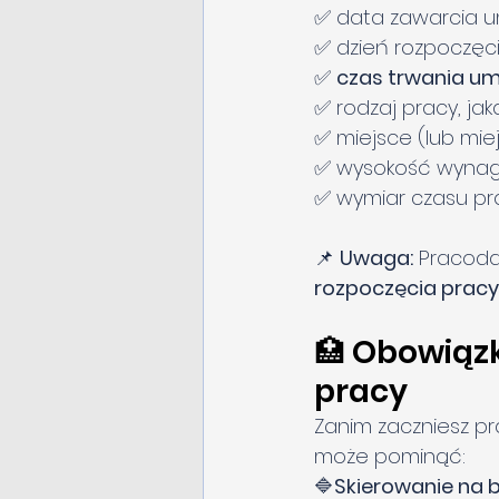
✅ data zawarcia 
✅ dzień rozpoczęci
✅ 
czas trwania um
✅ rodzaj pracy, ja
✅ miejsce (lub mie
✅ wysokość wynagro
✅ wymiar czasu pra
📌 
Uwaga:
 Pracod
rozpoczęcia pracy
🏥 Obowiąz
pracy
Zanim zaczniesz 
może pominąć:
🔷
Skierowanie na b