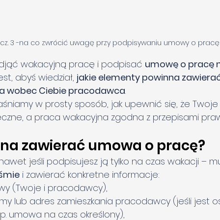
 cz. 3 -na co zwrócić uwagę przy podpisywaniu umowy o prac
odjąć wakacyjną pracę i podpisać 
umowę o pracę n
est, abyś wiedział, 
jakie elementy powinna zawiera
 ma wobec Ciebie pracodawca
.
aśniamy w prosty sposób, jak upewnić się, że Twoje 
ieczne, a praca wakacyjna zgodna z przepisami pra
nna zawierać umowa o pracę?
wet jeśli podpisujesz ją tylko na czas wakacji – mu
iśmie
 i zawierać konkretne informacje:
y (Twoje i pracodawcy),
rmy lub adres zamieszkania pracodawcy (jeśli jest o
p. umowa na czas określony),