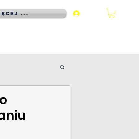
ęcej ...
Zaloguj się
co
aniu