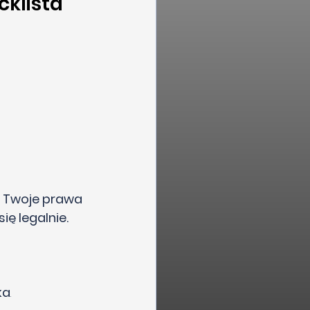
klista 
– Twoje prawa 
ię legalnie.
ka
.