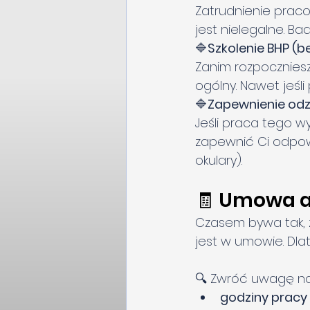
Zatrudnienie praco
jest nielegalne. B
🔷
Szkolenie BHP (b
Zanim rozpoczniesz
ogólny. Nawet jeśli
🔷
Zapewnienie odz
Jeśli praca tego w
zapewnić Ci odpowie
okulary).
🧾 Umowa a
Czasem bywa tak, ż
jest w umowie. Dla
🔍 Zwróć uwagę na
godziny pracy