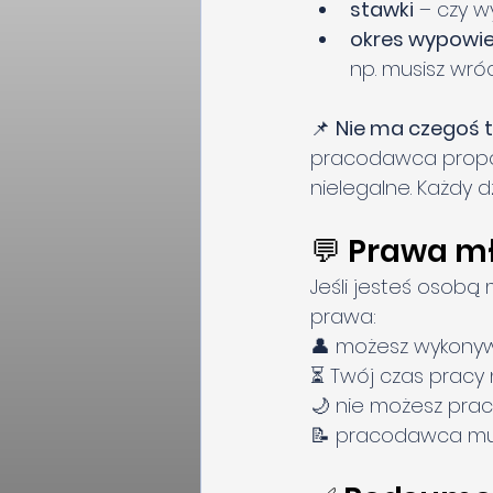
stawki
 – czy 
okres wypowi
np. musisz wró
📌 
Nie ma czegoś t
pracodawca proponu
nielegalne. Każdy 
💬 Prawa m
Jeśli jesteś osobą 
prawa:
👤 możesz wykonyw
⏳ Twój czas pracy 
🌙 nie możesz pra
📝 pracodawca musi