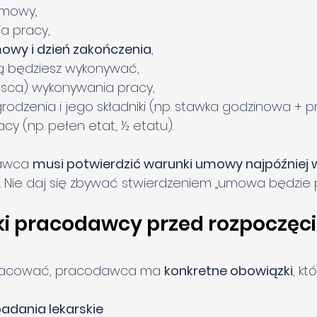
umowy,
a pracy,
owy i dzień zakończenia
,
ką będziesz wykonywać,
jsca) wykonywania pracy,
dzenia i jego składniki (np. stawka godzinowa + p
cy (np. pełen etat, ½ etatu).
awca 
musi potwierdzić warunki umowy najpóźniej w
. Nie daj się zbywać stwierdzeniem „umowa będzie p
ki pracodawcy przed rozpoczęc
pracować, pracodawca ma 
konkretne obowiązki
, kt
adania lekarskie