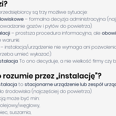
i?
rzedsiębiorcy są trzy możliwe sytuacje:
odowiskowe
 – formalna decyzja administracyjna (najc
owadzanie gazów i pyłów do powietrza).
lacji
 – prostsza procedura informacyjna, ale 
obow
 warunki.
 – instalacja/urządzenie nie wymaga ani pozwolenia,
 trzeba umieć wykazać).
stalacja
. To ono decyduje, a nie wielkość firmy czy 
 rozumie przez „instalację”?
stalacja
 to 
stacjonarne urządzenie lub zespół urzą
 środowiska (najczęściej do powietrza).
cją może być 
m.in
.:
/olejowy/węglowy,
ec, suszarnia,