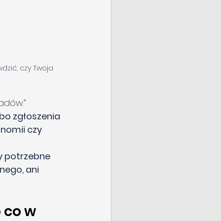
dzić, czy Twoja 
adów.”
bo zgłoszenia 
nomii czy 
y potrzebne 
nego, ani 
 co w 