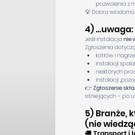
pozwolenia z 
💡 Dobra wiadomoś
4) …uwaga: 
Jeśli instalacja 
nie
Zgłoszenia dotyczą
kotłów i nagrz
instalacji spa
niektórych pr
instalacji „poz
👉 
Zgłoszenie skła
istniejących – po u
5) Branże, 
(nie wiedzą
🚚 Transport i 