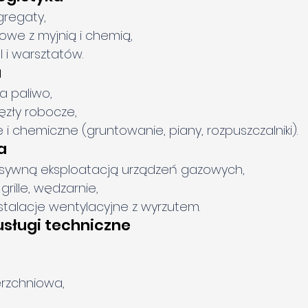
gregaty,
owe z myjnią i chemią,
 i warsztatów.
a
a paliwo,
ęzły robocze,
i chemiczne (gruntowanie, piany, rozpuszczalniki).
a
ensywną eksploatacją urządzeń gazowych,
grille, wędzarnie,
stalacje wentylacyjne z wyrzutem.
 usługi techniczne
rzchniowa,