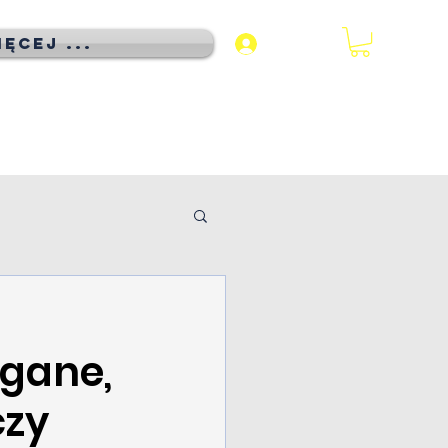
ęcej ...
Zaloguj się
gane,
czy