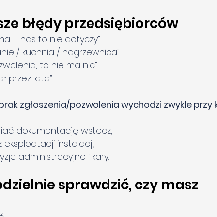
sze błędy przedsiębiorców
rma – nas to nie dotyczy”
anie / kuchnia / nagrzewnica”
wolenia, to nie ma nic”
ał przez lata”
brak zgłoszenia/pozwolenia wychodzi zwykle przy k
niać dokumentację wstecz,
 eksploatacji instalacji,
je administracyjne i kary.
dzielnie sprawdzić, czy masz 
?
ń: