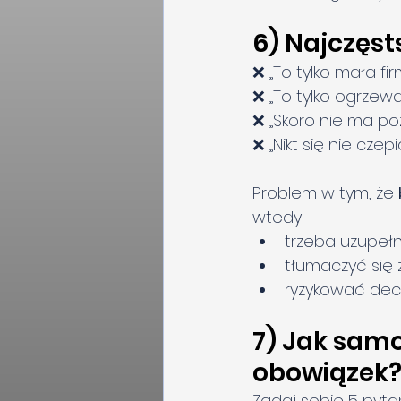
6) Najczęst
❌ „To tylko mała fi
❌ „To tylko ogrzew
❌ „Skoro nie ma poz
❌ „Nikt się nie czepi
Problem w tym, że 
wtedy:
trzeba uzupeł
tłumaczyć się z
ryzykować decyz
7) Jak samo
obowiązek
Zadaj sobie 5 pyta