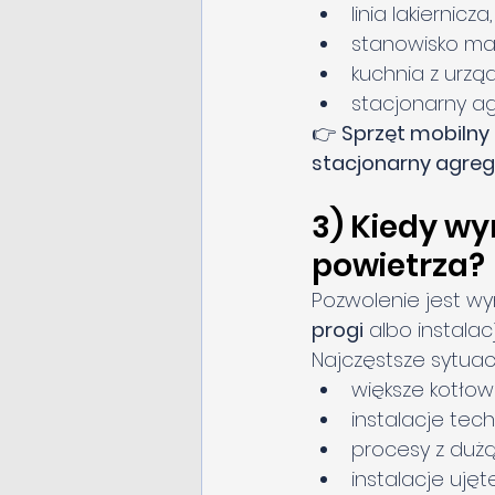
linia lakiernicza,
stanowisko ma
kuchnia z urzą
stacjonarny a
👉 
Sprzęt mobilny
stacjonarny agre
3) Kiedy wy
powietrza?
Pozwolenie jest w
progi
 albo instala
Najczęstsze sytuac
większe kotłown
instalacje tec
procesy z dużą i
instalacje uję