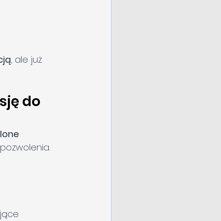
cją
, ale już 
ję do 
lone 
 pozwolenia.
jące 