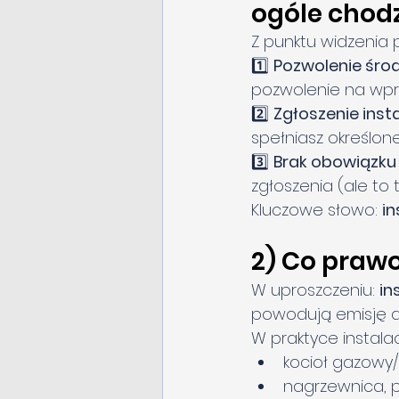
ogóle chodz
Z punktu widzenia p
1️⃣ 
Pozwolenie śr
pozwolenie na wpr
2️⃣ 
Zgłoszenie insta
spełniasz określone
3️⃣ 
Brak obowiązku
zgłoszenia (ale to
Kluczowe słowo: 
in
2) Co prawo
W uproszczeniu: 
in
powodują emisję do
W praktyce instala
kocioł gazowy
nagrzewnica, pi