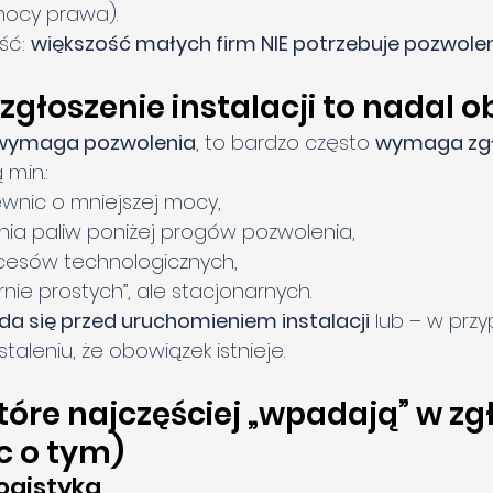
mocy prawa).
ć: 
większość małych firm NIE potrzebuje pozwole
zgłoszenie instalacji to nadal 
 wymaga pozwolenia
, to bardzo często 
wymaga zgł
 
m.in
.:
ewnic o mniejszej mocy,
lania paliw poniżej progów pozwolenia,
ocesów technologicznych,
ornie prostych”, ale stacjonarnych.
da się przed uruchomieniem instalacji
 lub – w prz
staleniu, że obowiązek istnieje.
które najczęściej „wpadają” w zg
c o tym)
logistyka