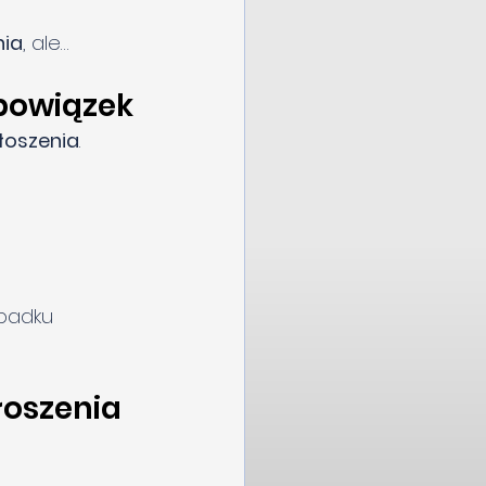
nia
, ale…
obowiązek
oszenia
.
ypadku 
łoszenia 