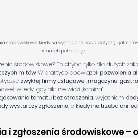
nia środowiskowe: kiedy są wymagane, kogo dotyczą i jak spraw
firma ich potrzebuje
szenia środowiskowe? To chyba tylko dla dużych zakł
tszych mitów
. W praktyce obowiązek 
pozwolenia al
otyczyć 
zwykłej firmy usługowej, magazynu, gastro
 nawet wtedy, gdy nikt nie widzi „komina”.
ądkowanie tematu bez straszenia
: wyjaśniam 
kied
edy wystarczy zgłoszenie
, a 
kiedy nie trzeba ani jed
ia i zgłoszenia środowiskowe – o