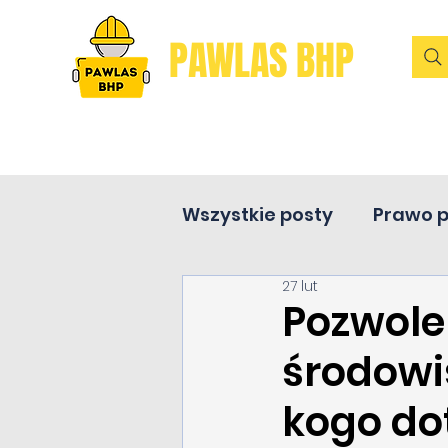
PAWLAS BHP
Wszystkie posty
Prawo 
27 lut
Pierwsza pomoc
Pozwolen
środowi
kogo dot