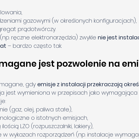
lowania,
dzeniami gazowymi (w określonych konfiguracjach),
gregat prądotwórczy.
 (np. ręczne elektronarzędzia) zwykle 
nie jest instala
gat
 – bardzo często tak.
magane jest pozwolenie na emis
ymagane, gdy 
emisje z instalacji przekraczają okreś
cja jest wymieniona w przepisach jako wymagająca
je:
ie (gaz, olej, paliwa stałe),
hnologiczne o istotnych emisjach,
lością LZO (rozpuszczalniki, lakiery),
te w wykazach rozporządzeń (np. instalacje wymaga