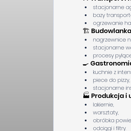
stacjonarne a
bazy transport
ogrzewanie hal
🏗️ Budowlank
nagrzewnice n
stacjonarne w
procesy pylące 
🍳 Gastronomi
kuchnie z int
piece do pizzy, 
stacjonarne in
🏭 Produkcja i
lakiernie,
warsztaty,
obróbka powie
odciągi i filtry.