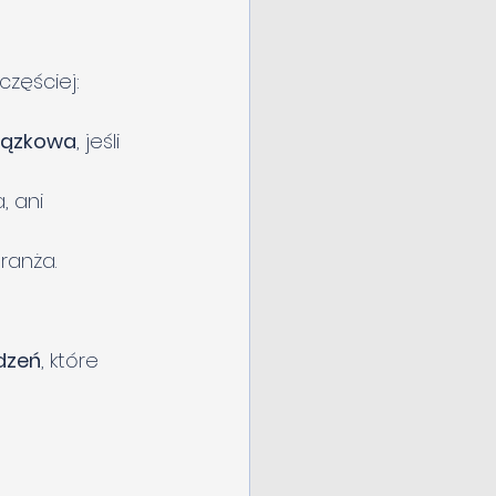
zęściej: 
iązkowa
, jeśli 
 ani 
branża.
dzeń
, które 