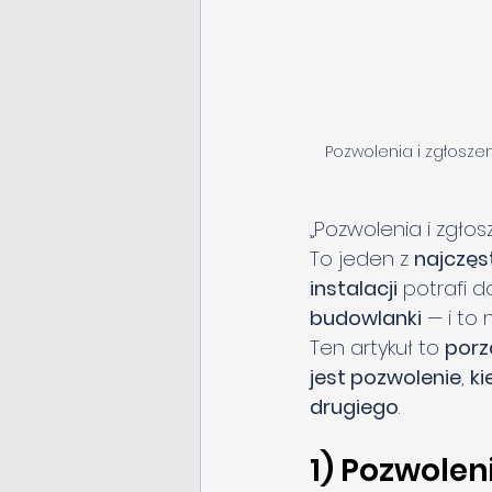
Pozwolenia i zgłosze
„Pozwolenia i zgło
To jeden z 
najczęs
instalacji
 potrafi d
budowlanki
 — i to
Ten artykuł to 
porz
jest pozwolenie
, 
ki
drugiego
. 
1) Pozwolen