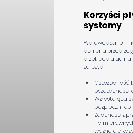
Korzyści p
systemy
Wprowadzenie inno
ochrona przed zagr
przekładają się na
zaliczyć:
Oszczędność k
oszczędności d
Wzrastająca ś
bezpieczni, co
Zgodność z prz
norm prawnych
ważne dla każde