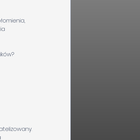
płomienia, 
ia 
ników?
telizowany. 
 