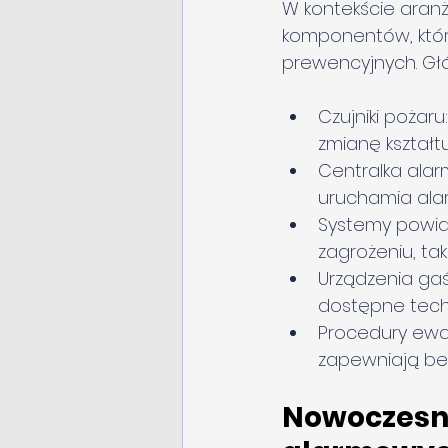
W kontekście aranż
komponentów, któr
prewencyjnych. G
Czujniki poża
zmianę kształt
Centralka alar
uruchamia ala
Systemy powia
zagrożeniu, tak
Urządzenia gaś
dostępne tech
Procedury ewak
zapewniają bez
Nowoczesne