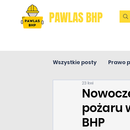
PAWLAS BHP
Wszystkie posty
Prawo 
23 kwi
Pierwsza pomoc
Nowocz
pożaru 
BHP