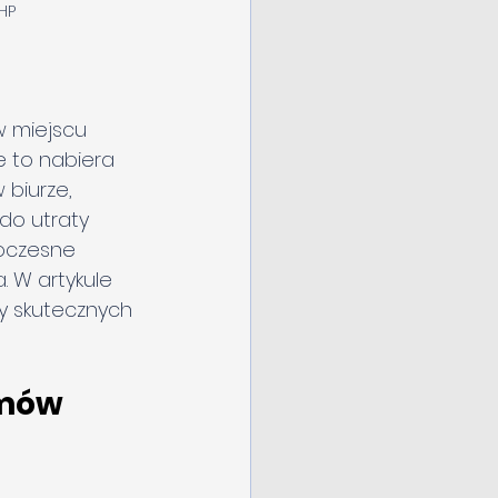
HP
w miejscu 
e to nabiera 
biurze, 
o utraty 
oczesne 
 W artykule 
ty skutecznych 
mów 