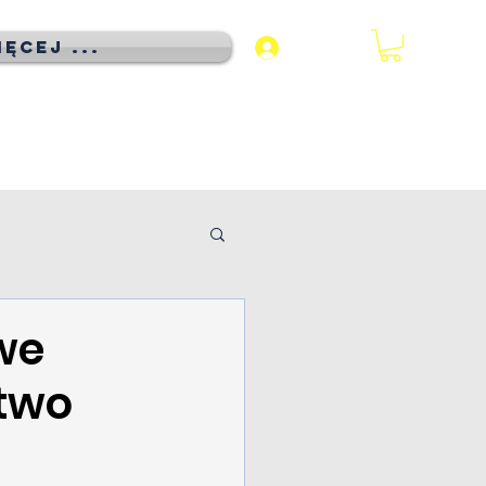
ęcej ...
Zaloguj się
we
stwo