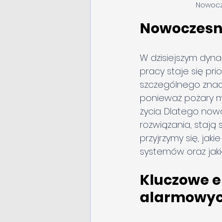
Nowocz
Nowoczesn
W dzisiejszym dyna
pracy staje się pri
szczególnego znac
ponieważ pożary m
życia. Dlatego no
rozwiązania, stają
przyjrzymy się, jak
systemów oraz jakie
Kluczowe 
alarmowy