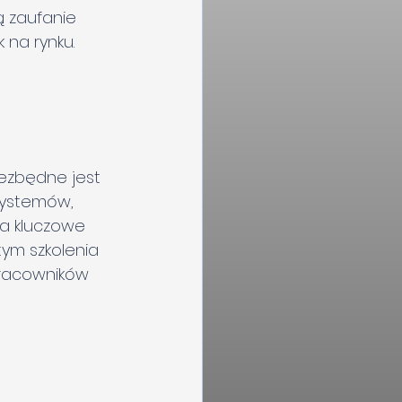
 zaufanie 
 na rynku.
ezbędne jest 
systemów, 
a kluczowe 
tym 
szkolenia 
racowników 