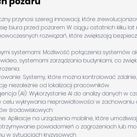
h pożaru
zny przynosi szereg innowacji, które zrewolucjoniz
się biura przed pożarem. W ciągu ostatnich kilku lat 
 nowoczesnych rozwiązań, które zwiększają bezpiec
nnymi systemami: Możliwość połączenia systemów a
wideo, systemami zarządzania budynkami, co zwięks
rożenia.
owanie: Systemy, które można kontrolować zdalnie
ję niezależnie od lokalizacji pracowników.
gencja (AI): Wykorzystanie AI do analizy danych w cz
w celu wykrywania nieprawidłowości w zachowaniu 
ów środowiskowych.
e: Aplikacje na urządzenia mobilne, które umożliwia
otrzymywanie powiadomień o zagrożeniach lub moż
mu w sytuacjach kryzysowych.