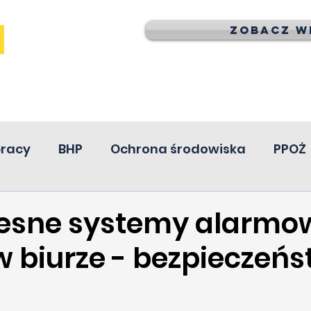
Zobacz wi
pracy
BHP
Ochrona środowiska
PPOŻ
esne systemy alarmo
w biurze - bezpieczeń