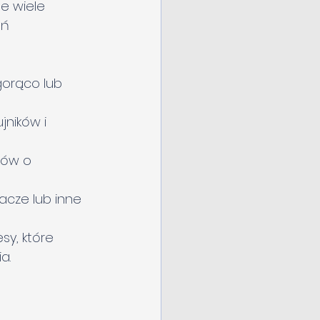
e wiele 
ń 
orąco lub 
ników i 
ów o 
acze lub inne 
y, które 
a.