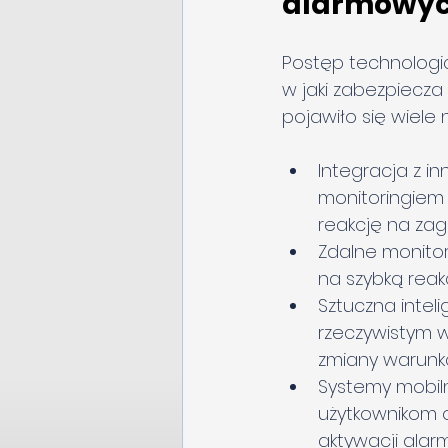
alarmowyc
Postęp technologic
w jaki zabezpiecza 
pojawiło się wiele
Integracja z i
monitoringiem 
reakcję na zag
Zdalne monitor
na szybką reakc
Sztuczna inteli
rzeczywistym 
zmiany warunk
Systemy mobiln
użytkownikom 
aktywacji alar