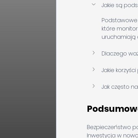
Jakie są pod
Podstawowe czu
które monitor
uruchamiają 
Dlaczego ważn
Jakie korzyś
Jak często n
Podsumow
Bezpieczeństwo po
Inwestycja w nowo