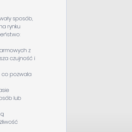
owały sposób, 
na rynku 
zeństwo:
larmowych z 
za czujność i 
, co pozwala 
asie 
osób lub 
ją 
liwość 