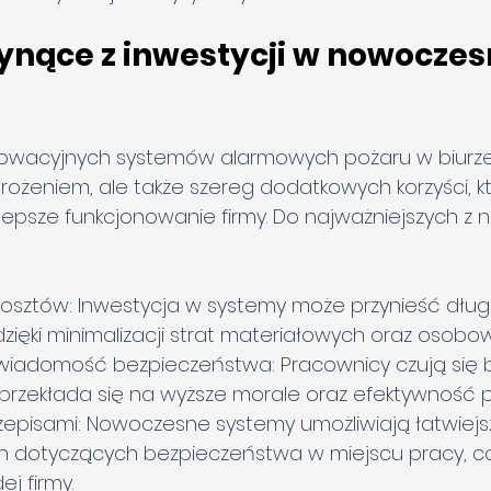
łynące z inwestycji w nowoczes
wacyjnych systemów alarmowych pożaru w biurze t
ożeniem, ale także szereg dodatkowych korzyści, kt
 lepsze funkcjonowanie firmy. Do najważniejszych z 
osztów: Inwestycja w systemy może przynieść dłu
zięki minimalizacji strat materiałowych oraz osobo
wiadomość bezpieczeństwa: Pracownicy czują się b
 przekłada się na wyższe morale oraz efektywność p
episami: Nowoczesne systemy umożliwiają łatwiejsz
 dotyczących bezpieczeństwa w miejscu pracy, co
j firmy.