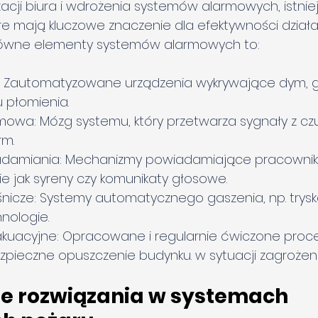
acji biura i wdrożenia systemów alarmowych, istniej
e mają kluczowe znaczenie dla efektywności działa
łówne elementy systemów alarmowych to:
ru: Zautomatyzowane urządzenia wykrywające dym, g
u płomienia.
mowa: Mózg systemu, który przetwarza sygnały z czuj
rm.
damiania: Mechanizmy powiadamiające pracownik
ie jak syreny czy komunikaty głosowe.
nicze: Systemy automatycznego gaszenia, np. trysk
nologie.
uacyjne: Opracowane i regularnie ćwiczone proces
pieczne opuszczenie budynku. w sytuacji zagrożeni
 rozwiązania w systemach 