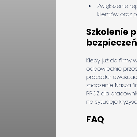
Zwiększenie re
klientów oraz 
Szkolenie 
bezpiecze
Kiedy już do firm
odpowiednie przes
procedur ewakuac
znaczenie. Nasza f
PPOŻ dla pracown
na sytuacje kryzys
FAQ