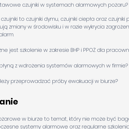
stawowe czujniki w systemach alarmowych pożaru?
jniki to czujniki dymu, czujniki ciepła oraz czujniki 
ują zmiany w środowisku i w razie wykrycia zagrożen
alarm.
e jest szkolenie w zakresie BHP i PPOŻ dla pracow
ci płyną z wdrożenia systemów alarmowych w firmie?
ależy przeprowadzać próby ewakuacji w biurze?
anie
żarowe w biurze to temat, który nie może być baga
czesne systemy alarmowe oraz regularne szkolenia