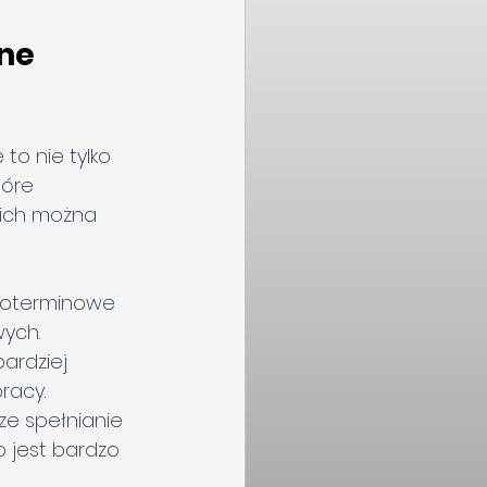
ne 
o nie tylko 
óre 
nich można 
goterminowe 
wych.
ardziej 
racy. 
e spełnianie 
 jest bardzo 