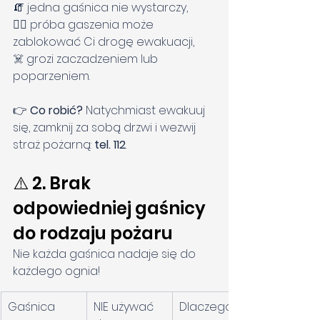
🧯 jedna gaśnica nie wystarczy,
🏃‍♂️ próba gaszenia może 
zablokować Ci drogę ewakuacji,
☠️ grozi zaczadzeniem lub 
poparzeniem.
👉 
Co robić? 
Natychmiast ewakuuj 
się, zamknij za sobą drzwi i wezwij 
straż pożarną: 
tel. 112
.
⚠️ 2. Brak 
odpowiedniej gaśnicy 
do rodzaju pożaru
Nie każda gaśnica nadaje się do 
każdego ognia!
Gaśnica
NIE używać 
Dlaczego?