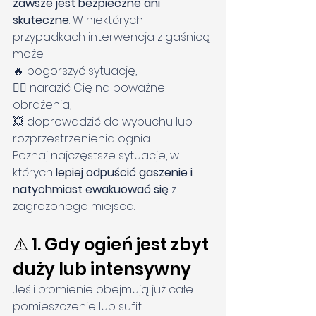
zawsze jest bezpieczne ani 
skuteczne
. W niektórych 
przypadkach interwencja z gaśnicą 
może:
🔥 pogorszyć sytuację,
🧍‍♀️ narazić Cię na poważne 
obrażenia,
💥 doprowadzić do wybuchu lub 
rozprzestrzenienia ognia.
Poznaj najczęstsze sytuacje, w 
których 
lepiej odpuścić gaszenie i 
natychmiast ewakuować się
 z 
zagrożonego miejsca.
⚠️ 1. Gdy ogień jest zbyt 
duży lub intensywny
Jeśli płomienie obejmują już całe 
pomieszczenie lub sufit: