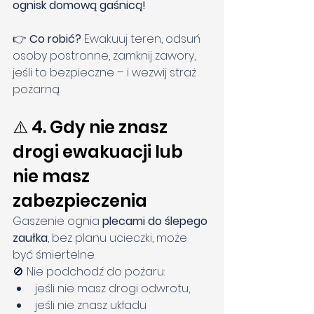
ognisk domową gaśnicą!
👉 
Co robić? 
Ewakuuj teren, odsuń 
osoby postronne, zamknij zawory, 
jeśli to bezpieczne – i wezwij straż 
pożarną.
⚠️ 4. Gdy nie znasz 
drogi ewakuacji lub 
nie masz 
zabezpieczenia
Gaszenie ognia 
plecami do ślepego 
zaułka
, bez planu ucieczki, może 
być śmiertelne.
🚫 Nie podchodź do pożaru:
jeśli nie masz drogi odwrotu,
jeśli nie znasz układu 