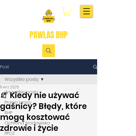
PAWLAS BHP
Post
Wszystkie posty
11 wrz 2025
Wszystkie posty
🧯 Kiedy nie używać
Prawo pracy
gaśnicy? Błędy, które
BHP
mogą kosztować
Ochrona środowiska
zdrowie i życie
PPOŻ