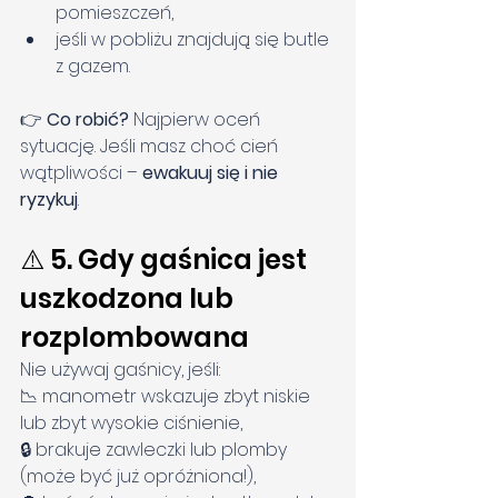
pomieszczeń,
jeśli w pobliżu znajdują się butle 
z gazem.
👉 
Co robić? 
Najpierw oceń 
sytuację. Jeśli masz choć cień 
wątpliwości – 
ewakuuj się i nie 
ryzykuj
.
⚠️ 5. Gdy gaśnica jest 
uszkodzona lub 
rozplombowana
Nie używaj gaśnicy, jeśli:
📉 manometr wskazuje zbyt niskie 
lub zbyt wysokie ciśnienie,
🔒 brakuje zawleczki lub plomby 
(może być już opróżniona!),