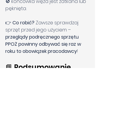
🚫 końcówka węża jest zatkana lub 
pęknięta.
👉 
Co robić? 
Zawsze sprawdzaj 
sprzęt przed jego użyciem – 
przeglądy podręcznego sprzętu 
PPOŻ powinny odbywać się raz w 
roku to obowiązek pracodawcy
!
📘 Podsumowanie
Nie każda sytuacja nadaje się do 
gaszenia ognia przy pomocy 
gaśnicy. Zasada jest prosta:
⚠️ 
Najpierw 
bezpieczeństwo – potem 
działanie.