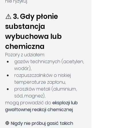
nie ryzykuj.
⚠️ 3. Gdy płonie 
substancja 
wybuchowa lub 
chemiczna
Pożary z udziałem:
gazów technicznych (acetylen, 
wodór),
rozpuszczalników o niskiej 
temperaturze zapłonu,
proszków metali (aluminium, 
sód, magnez),
mogą prowadzić do 
eksplozji lub 
gwałtownej reakcji chemicznej
.
🛑 
Nigdy nie próbuj gasić takich 