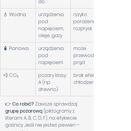
do…
💧 Wodna
urządzenia 
ryzyko 
pod 
porażenia, 
napięciem, 
rozprysk
oleje, gazy
🧴 Pianowa
urządzenia 
może 
pod 
przewodzić 
napięciem
prąd
💨 CO₂
pożary klasy 
brak efektu 
A (np. 
chłodzenia
drewno)
👉 
Co robić? 
Zawsze sprawdzaj 
grupę pożarową
 (piktogramy z 
literami: A, B, C, D, F), na etykiecie 
gaśnicy. Jeśli nie jesteś pewien – 