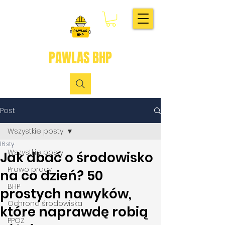
PAWLAS BHP
Post
Wszystkie posty
16 sty
Wszystkie posty
Jak dbać o środowisko
Prawo pracy
na co dzień? 50
BHP
prostych nawyków,
Ochrona środowiska
które naprawdę robią
PPOŻ