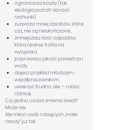
ograniczasz koszty (tak, 
ekologia potrafi obniżyć 
rachunki),
zużywasz mniej zasobów, które… 
cóż, nie są nieskończone,
zmniejszasz ilość odpadów, 
która realnie trafia na 
wysypiska,
poprawiasz jakość powietrza i 
wody,
dajesz przykład młodszym i 
współpracownikom,
uwierzyć trudno, ale — robisz 
różnicę.
Czy jedna osoba zmienia świat? 
Może nie.
Ale milion osób robiących „małe 
rzeczy” już tak.