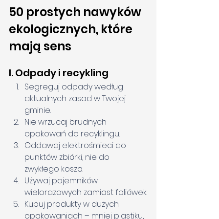
50 prostych nawyków 
ekologicznych, które 
mają sens
I. Odpady i recykling
Segreguj odpady według 
aktualnych zasad w Twojej 
gminie.
Nie wrzucaj brudnych 
opakowań do recyklingu.
Oddawaj elektrośmieci do 
punktów zbiórki, nie do 
zwykłego kosza.
Używaj pojemników 
wielorazowych zamiast foliówek.
Kupuj produkty w dużych 
opakowaniach – mniej plastiku, 