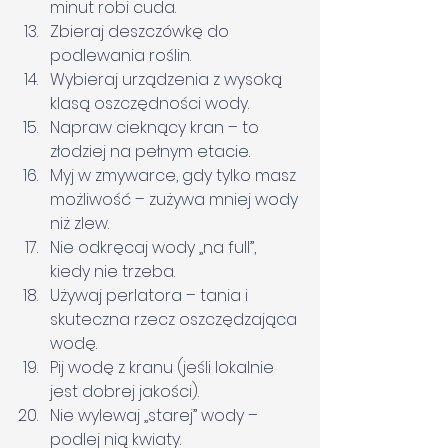
minut robi cuda.
Zbieraj deszczówkę do 
podlewania roślin.
Wybieraj urządzenia z wysoką 
klasą oszczędności wody.
Napraw cieknący kran – to 
złodziej na pełnym etacie.
Myj w zmywarce, gdy tylko masz 
możliwość – zużywa mniej wody 
niż zlew.
Nie odkręcaj wody „na full”, 
kiedy nie trzeba.
Używaj perlatora – tania i 
skuteczna rzecz oszczędzająca 
wodę.
Pij wodę z kranu (jeśli lokalnie 
jest dobrej jakości).
Nie wylewaj „starej” wody – 
podlej nią kwiaty.