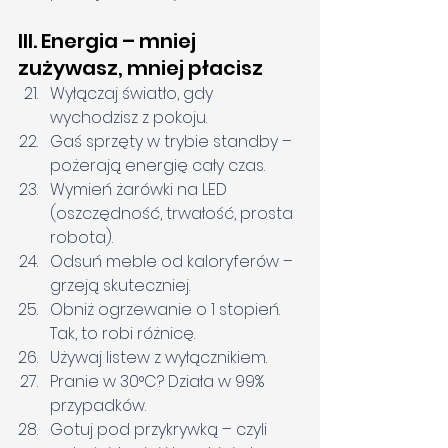
III. Energia – mniej 
zużywasz, mniej płacisz
Wyłączaj światło, gdy 
wychodzisz z pokoju.
Gaś sprzęty w trybie standby – 
pożerają energię cały czas.
Wymień żarówki na LED 
(oszczędność, trwałość, prosta 
robota).
Odsuń meble od kaloryferów – 
grzeją skuteczniej.
Obniż ogrzewanie o 1 stopień. 
Tak, to robi różnicę.
Używaj listew z wyłącznikiem.
Pranie w 30°C? Działa w 99% 
przypadków.
Gotuj pod przykrywką – czyli 