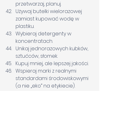
przetwarzaj, planuj.
Używaj butelki wielorazowej 
zamiast kupować wodę w 
plastiku.
Wybieraj detergenty w 
koncentratach.
Unikaj jednorazowych kubków, 
sztućców, słomek.
Kupuj mniej, ale lepszej jakości.
Wspieraj marki z realnymi 
standardami środowiskowymi 
(a nie „eko” na etykiecie).
VI. Dom i ogród
Sadź rośliny przyjazne 
zapylaczom.
Zrezygnuj z „betonowego 
ogrodu” – zieleń to naturalny 