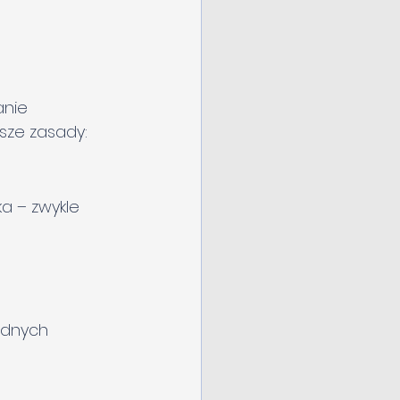
nie 
sze zasady:
 – zwykle 
ędnych 