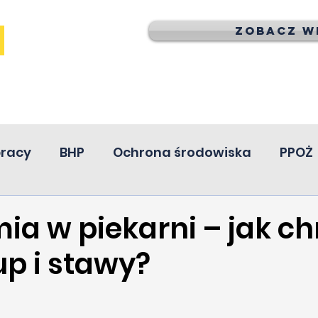
Zobacz wi
pracy
BHP
Ochrona środowiska
PPOŻ
ia w piekarni – jak ch
up i stawy?