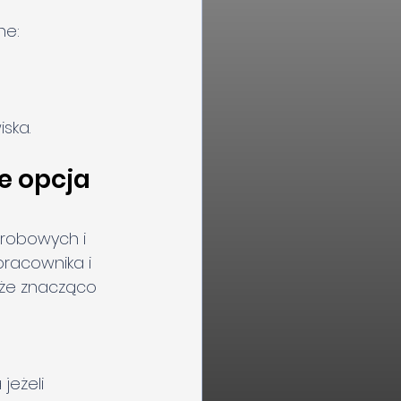
ne:
ska.
e opcja 
orobowych i 
racownika i 
że znacząco 
jeżeli 