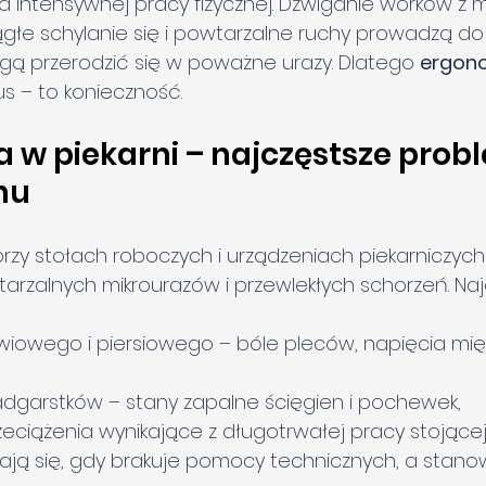
sca intensywnej pracy fizycznej. Dźwiganie worków z 
iągłe schylanie się i powtarzalne ruchy prowadzą do
ą przerodzić się w poważne urazy. Dlatego 
ergon
sus – to konieczność.
a w piekarni – najczęstsze prob
hu
zy stołach roboczych i urządzeniach piekarniczyc
rzalnych mikrourazów i przewlekłych schorzeń. Naj
wiowego i piersiowego – bóle pleców, napięcia mięś
 nadgarstków – stany zapalne ścięgien i pochewek,
rzeciążenia wynikające z długotrwałej pracy stojącej
ilają się, gdy brakuje pomocy technicznych, a stano