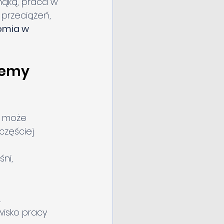
mąką, praca w 
 przeciążeń, 
omia w 
lemy 
h może 
częściej 
ni, 
.
wisko pracy 