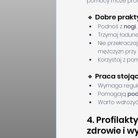
pomocy może prow
🔸 Dobre prakt
Podnoś z 
nogi
Trzymaj ładunek
Nie przekraczaj
mężczyzn przy 
Korzystaj z po
🔸 Praca stoją
Wymaga regul
Pomagają 
pod
Warto wdrożyć 
4. Profilak
zdrowie i w