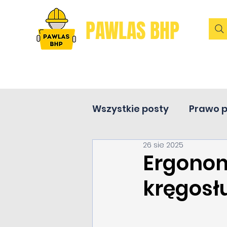
PAWLAS BHP
Wszystkie posty
Prawo 
26 sie 2025
Pierwsza pomoc
Ergonom
kręgosł