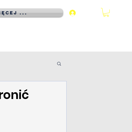
ęcej ...
Zaloguj się
ronić