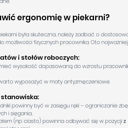
ane.
awić ergonomię w piekarni?
iekarni była skuteczna, należy zadbać o dostosowa
o możliwości fizycznych pracownika. Oto najważniej
atów i stołów roboczych:
 mieć wysokość dopasowaną do wzrostu pracownika
 warto wyposażyć w maty antyzmęczeniowe.
 stanowiska:
ładniki powinny być w zasięgu ręki – ograniczanie zb
ch i sięgania,
ałem (np. ciasto) powinna odbywać się w pozycji 
z 