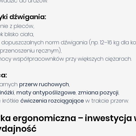
adzić do urazów.
yki dźwigania:
, nie z pleców,
 blisko ciała,
 dopuszczalnych norm dźwigania (np. 12–16 kg dla kob
przenoszeniu ręcznym),
mocy współpracowników przy większych ciężarach.
ca:
arnych 
przerw ruchowych
,
nóżki
, 
maty antypoślizgowe
, 
zmiana pozycji
,
krótkie 
ćwiczenia rozciągające
 w trakcie przerw.
tyka ergonomiczna – inwestycja 
ydajność