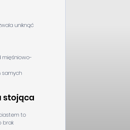
zwala uniknąć 
d mięśniowo-
ch samych 
a stojąca
ciastem to 
 brak 