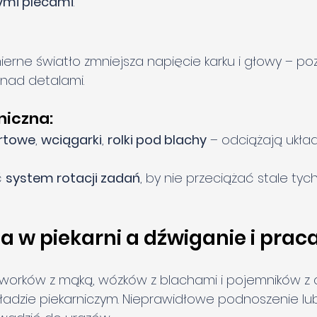
mi plecami
.
erne światło zmniejsza napięcie karku i głowy – po
 nad detalami.
niczna:
rtowe
, 
wciągarki
, 
rolki pod blachy
 – odciążają ukła
 
system rotacji zadań
, by nie przeciążać stale ty
a w piekarni a dźwiganie i prac
 worków z mąką, wózków z blachami i pojemników z 
adzie piekarniczym. Nieprawidłowe podnoszenie lub