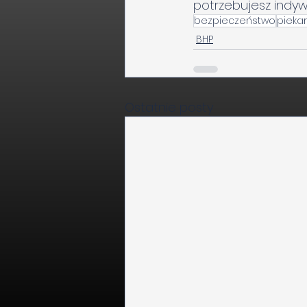
potrzebujesz indyw
bezpieczeństwo
piekar
BHP
Ostatnie posty