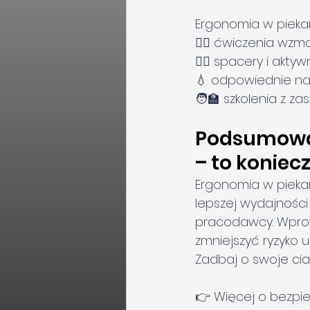
Ergonomia w piekarn
🧘‍♂️ ćwiczenia wzm
🚶‍♀️ spacery i akty
💧 odpowiednie na
🧑‍🏫 szkolenia z 
Podsumowani
– to koniec
Ergonomia w piekarn
lepszej wydajności
pracodawcy. Wpro
zmniejszyć ryzyko 
Zadbaj o swoje cia
👉 Więcej o bezpiec