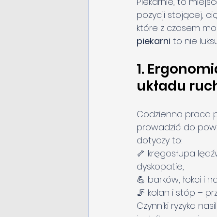
Piekarnie, to miej
pozycji stojącej, c
które z czasem mog
piekarni
 to nie luk
1. Ergonomi
układu ruc
Codzienna praca pr
prowadzić do powta
dotyczy to:
🦴 kręgosłupa lędź
dyskopatie,
💪 barków, łokci i
🦵 kolan i stóp – p
Czynniki ryzyka nas