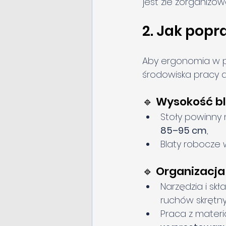
jest źle zorganizow
2. Jak popr
Aby ergonomia w p
środowiska pracy d
🔹 Wysokość bl
Stoły powinny
85–95 cm
,
Blaty robocze
🔹 Organizacja
Narzędzia i sk
ruchów skrętny
Praca z materi