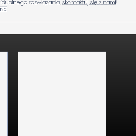
idualnego rozwiązania, 
skontaktuj się z nami
!
nia