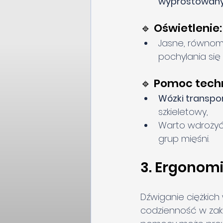
wyprostowany
🔹 Oświetlenie:
Jasne, równomi
pochylania się
🔹 Pomoc tech
Wózki transpo
szkieletowy,
Warto wdrożyć
grup mięśni.
3. Ergonomi
Dźwiganie ciężkich
codzienność w zakł