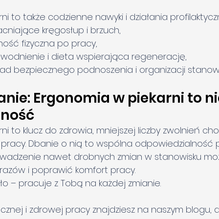
i to także codzienne nawyki i działania profilaktycz
acniające kręgosłup i brzuch,
wność fizyczna po pracy,
wodnienie i dieta wspierająca regenerację,
zasad bezpiecznego podnoszenia i organizacji stanowi
e: Ergonomia w piekarni to ni
zność
i to klucz do zdrowia, mniejszej liczby zwolnień ch
 pracy. Dbanie o nią to wspólna odpowiedzialność p
wadzenie nawet drobnych zmian w stanowisku mo
urazów i poprawić komfort pracy.
ło – pracuje z Tobą na każdej zmianie.
znej i zdrowej pracy znajdziesz na naszym blogu, a 