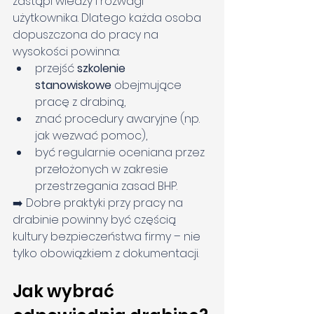
zastąpi wiedzy i rozwagi 
użytkownika. Dlatego każda osoba 
dopuszczona do pracy na 
wysokości powinna:
przejść 
szkolenie 
stanowiskowe
 obejmujące 
pracę z drabiną,
znać procedury awaryjne (np. 
jak wezwać pomoc),
być regularnie oceniana przez 
przełożonych w zakresie 
przestrzegania zasad BHP.
➡️ Dobre praktyki przy pracy na 
drabinie powinny być częścią 
kultury bezpieczeństwa firmy – nie 
tylko obowiązkiem z dokumentacji.
Jak wybrać 