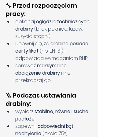
🔧 Przed rozpoczęciem 
pracy:
dokonaj 
oględzin technicznych 
drabiny
 (brak pęknięć, luzów, 
zużycia stopni),
upewnij się, że 
drabina posiada 
certyfikat
 (np. EN 131) i 
odpowiada wymaganiom BHP,
sprawdź 
maksymalne 
obciążenie drabiny
 i nie 
przekraczaj go.
🪜 Podczas ustawiania 
drabiny:
wybierz 
stabilne, równe i suche 
podłoże
,
zapewnij 
odpowiedni kąt 
nachylenia
 (około 75°),