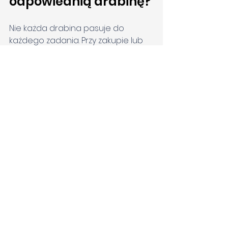
odpowiednią drabinę?
Nie każda drabina pasuje do 
każdego zadania. Przy zakupie lub 
przydziale drabiny zwróć uwagę na:
wysokość roboczą i nośność,
czy ma możliwość ustawienia 
samodzielnego (rozstawna) 
lub wymaga oparcia 
(przystawna),
obecność 
nóżek 
antypoślizgowych, 
stabilizatorów i zabezpieczeń
,
materiał wykonania (aluminium, 
włókno szklane – do pracy w 
pobliżu instalacji elektrycznych).
Podsumowanie: Dobre 