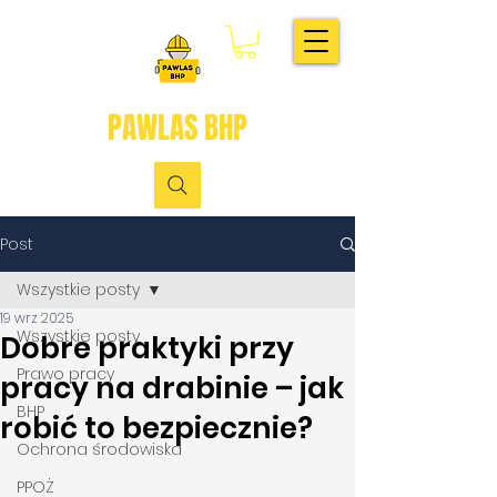
PAWLAS BHP
Post
Wszystkie posty
19 wrz 2025
Wszystkie posty
Dobre praktyki przy
Prawo pracy
pracy na drabinie – jak
BHP
robić to bezpiecznie?
Ochrona środowiska
PPOŻ