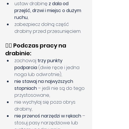
ustaw drabinę 
z dala od 
przejść, drzwi i miejsc o dużym 
ruchu
,
zabezpiecz dolną część 
drabiny przed przesunięciem.
🧍‍♂️ Podczas pracy na 
drabinie:
zachowaj 
trzy punkty 
podparcia
 (dwie ręce i jedna 
noga lub odwrotnie),
nie stawaj na najwyższych 
stopniach
 – jeśli nie są do tego 
przystosowane,
nie wychylaj się poza obrys 
drabiny,
nie przenoś narzędzi w rękach
 – 
stosuj pasy narzędziowe lub 